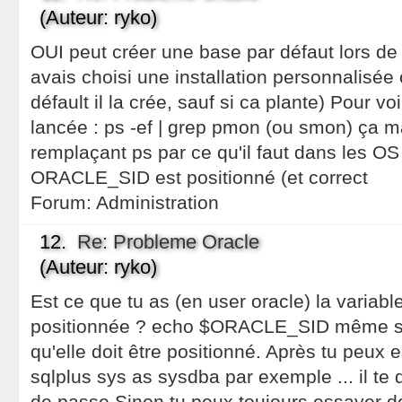
(Auteur: ryko)
OUI peut créer une base par défaut lors de l
avais choisi une installation personnalisée 
défault il la crée, sauf si ca plante) Pour vo
lancée : ps -ef | grep pmon (ou smon) ça m
remplaçant ps par ce qu'il faut dans les OS 
ORACLE_SID est positionné (et correct
Forum:
Administration
12.
Re: Probleme Oracle
(Auteur: ryko)
Est ce que tu as (en user oracle) la vari
positionnée ? echo $ORACLE_SID même so
qu'elle doit être positionné. Après tu peux 
sqlplus sys as sysdba par exemple ... il t
de passe Sinon tu peux toujours essayer de