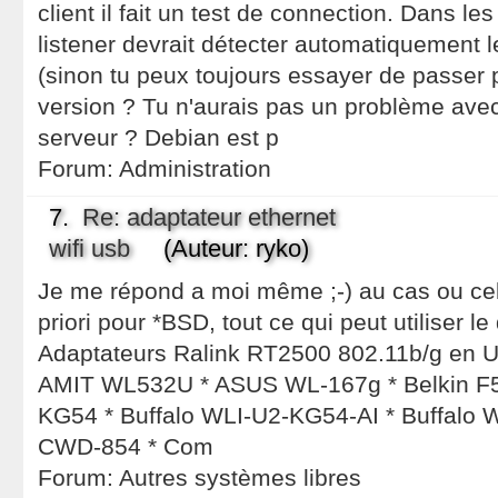
client il fait un test de connection. Dans le
listener devrait détecter automatiquement l
(sinon tu peux toujours essayer de passer p
version ? Tu n'aurais pas un problème avec 
serveur ? Debian est p
Forum:
Administration
7.
Re: adaptateur ethernet
wifi usb
(Auteur: ryko)
Je me répond a moi même ;-) au cas ou cela
priori pour *BSD, tout ce qui peut utiliser le
Adaptateurs Ralink RT2500 802.11b/g en USB
AMIT WL532U * ASUS WL-167g * Belkin F5
KG54 * Buffalo WLI-U2-KG54-AI * Buffalo
CWD-854 * Com
Forum:
Autres systèmes libres