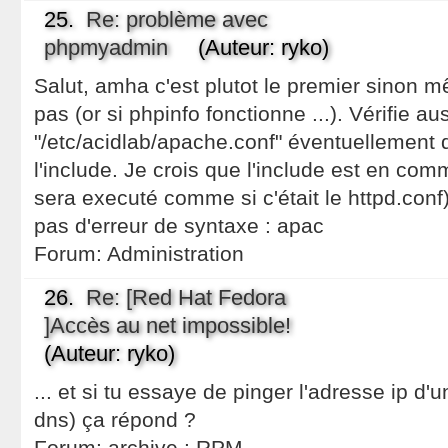
25.
Re: problème avec
phpmyadmin
(Auteur: ryko)
Salut, amha c'est plutot le premier sinon 
pas (or si phpinfo fonctionne ...). Vérifie au
"/etc/acidlab/apache.conf" éventuellement
l'include. Je crois que l'include est en co
sera executé comme si c'était le httpd.conf)
pas d'erreur de syntaxe : apac
Forum:
Administration
26.
Re: [Red Hat Fedora
]Accès au net impossible!
(Auteur: ryko)
... et si tu essaye de pinger l'adresse ip d'
dns) ça répond ?
Forum:
archive : RPM