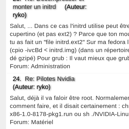
monter un initrd
(Auteur:
ryko)
Salut, ... Dans ce cas l'initrd utilise peut êtr
cupertino (et pas ext2) ? Parce que ton mou
tu as fait un "file initrd.ext2" Sur ma fedora 
(cpio -ivcBd < initrd.img) (dans un répertoir
dé gzipé) Pour grub : Il vaut mieux que gru
Forum:
Administration
24.
Re: Pilotes Nvidia
(Auteur: ryko)
Salut, déjà il va faloir être root. Normalement
comment faire, et il disait certainement : 
x86-1.0-8178-pkg1.run ou sh ./NVIDIA-Lin
Forum:
Matériel