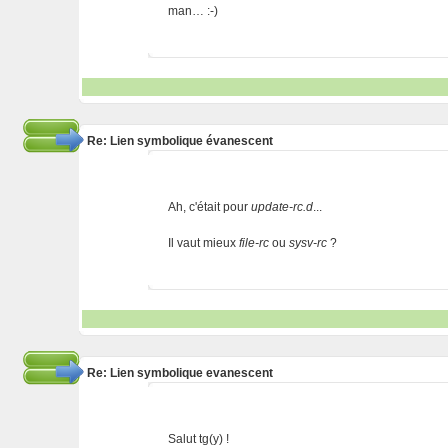
man… :-)
Re: Lien symbolique évanescent
Ah, c'était pour
update-rc.d
...
Il vaut mieux
file-rc
ou
sysv-rc
?
Re: Lien symbolique evanescent
Salut tg(y) !