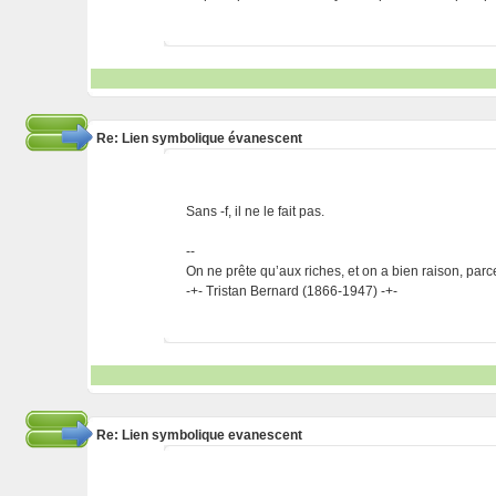
Re: Lien symbolique évanescent
Sans -f, il ne le fait pas.
--
On ne prête qu’aux riches, et on a bien raison, parc
-+- Tristan Bernard (1866-1947) -+-
Re: Lien symbolique evanescent