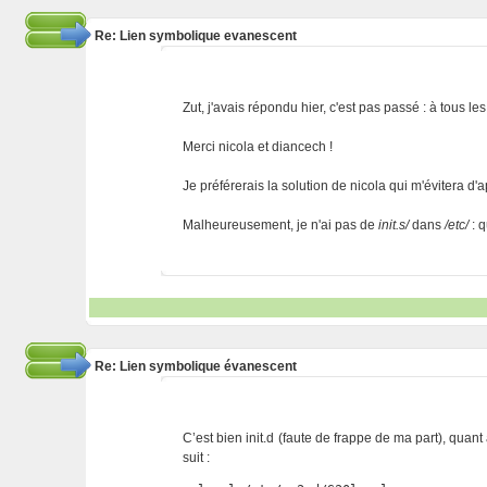
Re: Lien symbolique evanescent
Zut, j'avais répondu hier, c'est pas passé : à tous l
Merci nicola et diancech !
Je préférerais la solution de nicola qui m'évitera 
Malheureusement, je n'ai pas de
init.s/
dans
/etc/
: q
Re: Lien symbolique évanescent
C’est bien init.d (faute de frappe de ma part), quant
suit :