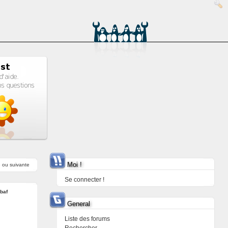
Moi !
e
ou
suivante
Se connecter !
baf
General
Liste des forums