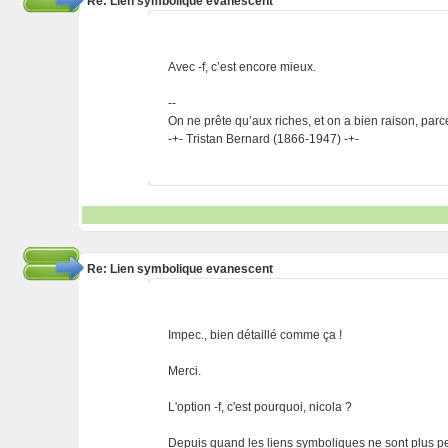
Re: Lien symbolique évanescent
Avec -f, c’est encore mieux.
--
On ne prête qu’aux riches, et on a bien raison, parc
-+- Tristan Bernard (1866-1947) -+-
Re: Lien symbolique evanescent
Impec., bien détaillé comme ça !
Merci.
L'option -f, c'est pourquoi, nicola ?
Depuis quand les liens symboliques ne sont plus 