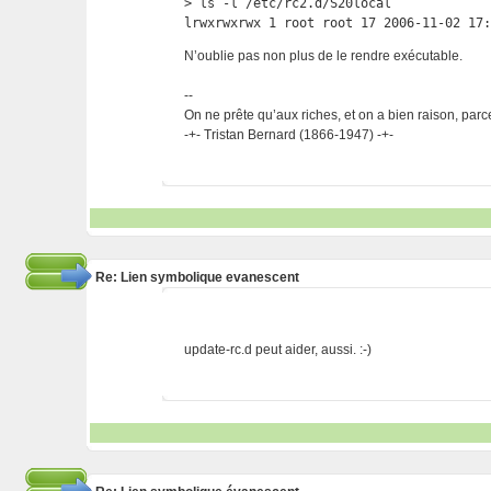
> ls -l /etc/rc2.d/S20local

lrwxrwxrwx 1 root root 17 2006-11-02 17
N’oublie pas non plus de le rendre exécutable.
--
On ne prête qu’aux riches, et on a bien raison, parc
-+- Tristan Bernard (1866-1947) -+-
Re: Lien symbolique evanescent
update-rc.d peut aider, aussi. :-)