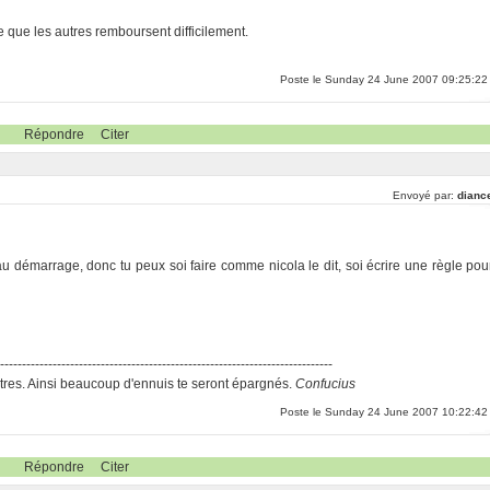
e que les autres remboursent difficilement.
Poste le Sunday 24 June 2007 09:25:22
Répondre
Citer
Envoyé par:
dianc
au démarrage, donc tu peux soi faire comme nicola le dit, soi écrire une règle pou
-----------------------------------------------------------------------------
res. Ainsi beaucoup d'ennuis te seront épargnés.
Confucius
Poste le Sunday 24 June 2007 10:22:42
Répondre
Citer