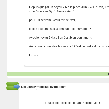
Depuis que j'ai un noyau 2.6 à la place d'un 2.4 sur Etch, il m
su -c 'ln -s /dev/ttyS1 /dev/modem'
pour utiliser l'émulateur minitel xtel,
le lien disparaissant à chaque redémarrage ! ?
Avec le noyau 2.4, ce lien était bien permanent...
Auriez-vous une idée là-dessus ? C'est peut-être dû à un co
Fabrice
Re: Lien symbolique évanescent
Tu peux copier cette ligne dans /etc/init.s/local.