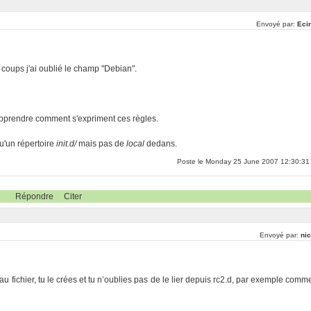
Envoyé par:
Ecir
es coups j'ai oublié le champ "Debian".
d'apprendre comment s'expriment ces règles.
u'un répertoire
init.d/
mais pas de
local
dedans.
Poste le Monday 25 June 2007 12:30:31
Répondre
Citer
Envoyé par:
nic
 au fichier, tu le crées et tu n’oublies pas de le lier depuis rc2.d, par exemple comm