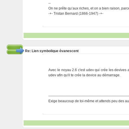
--
On ne prête qu’aux riches, et on a bien raison, parc
-+- Tristan Bernard (1866-1947) -+-
Re: Lien symbolique évanescent
Avec le noyau 2.6 c'est udev qui crée les devives 
udev afin qu'il te crée la device au démarrage.
---------------------------------------------------------------------
Exige beaucoup de toi-même et attends peu des aut