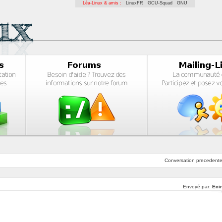
Léa-Linux & amis :
LinuxFR
GCU-Squad
GNU
Conversation
precedent
Envoyé par:
Ecir