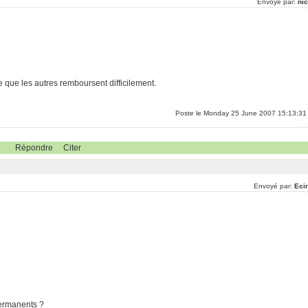
Envoyé par:
nic
e que les autres remboursent difficilement.
Poste le Monday 25 June 2007 15:13:31
Répondre
Citer
Envoyé par:
Ecir
permanents ?