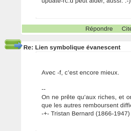
update-rc.d peut aider, aussi. :-)
Répondre
Cit
Re: Lien symbolique évanescent
Avec -f, c’est encore mieux.
--
On ne prête qu’aux riches, et o
que les autres remboursent diffi
-+- Tristan Bernard (1866-1947) 