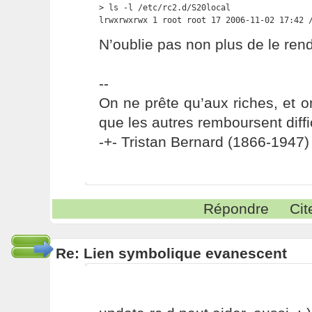
> ls -l /etc/rc2.d/S20local

lrwxrwxrwx 1 root root 17 2006-11-02 17:42 
N’oublie pas non plus de le ren
--
On ne prête qu’aux riches, et o
que les autres remboursent diffi
-+- Tristan Bernard (1866-1947) 
Répondre
Cit
Re: Lien symbolique evanescent