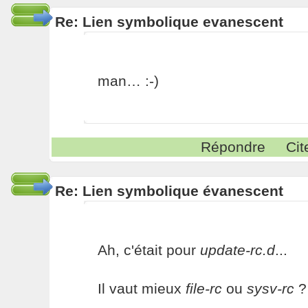
Re: Lien symbolique evanescent
man… :-)
Répondre
Cit
Re: Lien symbolique évanescent
Ah, c'était pour
update-rc.d
...
Il vaut mieux
file-rc
ou
sysv-rc
?