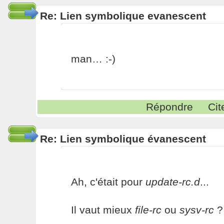
Re: Lien symbolique evanescent
man… :-)
Répondre
Cit
Re: Lien symbolique évanescent
Ah, c'était pour
update-rc.d
...
Il vaut mieux
file-rc
ou
sysv-rc
?