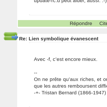
update-rc.d peut aider, aussi. :-)
Répondre
Cit
Re: Lien symbolique évanescent
Avec -f, c’est encore mieux.
--
On ne prête qu’aux riches, et o
que les autres remboursent diffi
-+- Tristan Bernard (1866-1947) 