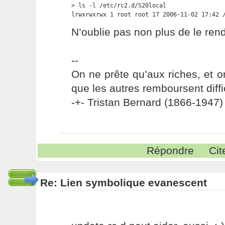
> ls -l /etc/rc2.d/S20local

lrwxrwxrwx 1 root root 17 2006-11-02 17:42 
N’oublie pas non plus de le ren
--
On ne prête qu’aux riches, et o
que les autres remboursent diffi
-+- Tristan Bernard (1866-1947) 
Répondre
Cit
Re: Lien symbolique evanescent