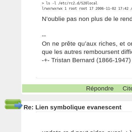
> ls -l /etc/rc2.d/S20local

lrwxrwxrwx 1 root root 17 2006-11-02 17:42 
N’oublie pas non plus de le ren
--
On ne prête qu’aux riches, et o
que les autres remboursent diffi
-+- Tristan Bernard (1866-1947) 
Répondre
Cit
Re: Lien symbolique evanescent