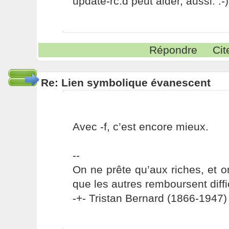
update-rc.d peut aider, aussi. :-)
Répondre
Cit
Re: Lien symbolique évanescent
Avec -f, c’est encore mieux.
--
On ne prête qu’aux riches, et o
que les autres remboursent diffi
-+- Tristan Bernard (1866-1947) 