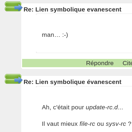
Re: Lien symbolique evanescent
man… :-)
Répondre
Cit
Re: Lien symbolique évanescent
Ah, c'était pour
update-rc.d
...
Il vaut mieux
file-rc
ou
sysv-rc
?