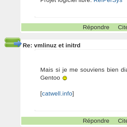
Répondre
Cit
Re: vmlinuz et initrd
Mais si je me souviens bien d
Gentoo
[
catwell.info
]
Répondre
Cit