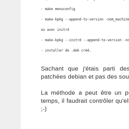
- make menuconfig

- make-kpkg --append-to-version -nom_machine
ou avec initrd 

- make-kpkg --initrd --append-to-version -no
- installer de .deb créé.
Sachant que j'étais parti d
patchées debian et pas des sour
La méthode a peut être un p
temps, il faudrait contrôler qu'e
;-)