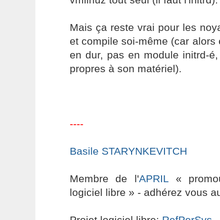
Mais ça reste vrai pour les noy
et compile soi-même (car alors o
en dur, pas en module initrd-é, 
propres à son matériel).
----
Basile STARYNKEVITCH
Membre de l'
APRIL
« promouv
logiciel libre » - adhérez vous a
Projet logiciel libre:
RefPerSys