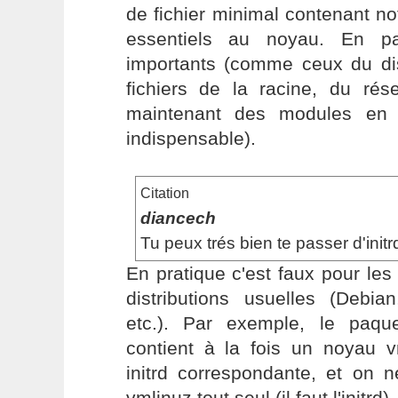
de fichier minimal contenant 
essentiels au noyau. En part
importants (comme ceux du d
fichiers de la racine, du rés
maintenant des modules en i
indispensable).
Citation
diancech
Tu peux trés bien te passer d'initr
En pratique c'est faux pour le
distributions usuelles (Debia
etc.). Par exemple, le paq
contient à la fois un noyau 
initrd correspondante, et on 
vmlinuz tout seul (il faut l'initrd).