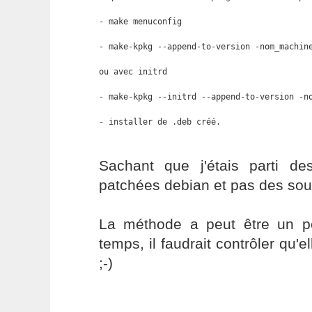
- make menuconfig

- make-kpkg --append-to-version -nom_machine
ou avec initrd 

- make-kpkg --initrd --append-to-version -no
- installer de .deb créé.
Sachant que j'étais parti d
patchées debian et pas des sour
La méthode a peut être un p
temps, il faudrait contrôler qu'e
;-)