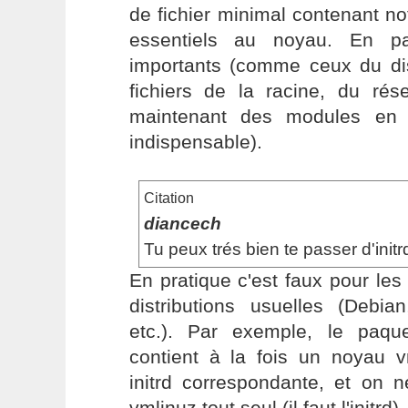
de fichier minimal contenant 
essentiels au noyau. En part
importants (comme ceux du d
fichiers de la racine, du rés
maintenant des modules en i
indispensable).
Citation
diancech
Tu peux trés bien te passer d'initr
En pratique c'est faux pour le
distributions usuelles (Debia
etc.). Par exemple, le paq
contient à la fois un noyau 
initrd correspondante, et on 
vmlinuz tout seul (il faut l'initrd).