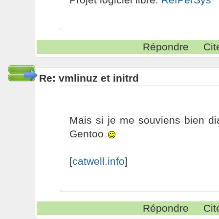
Répondre
Cit
Re: vmlinuz et initrd
Mais si je me souviens bien d
Gentoo
[
catwell.info
]
Répondre
Cit