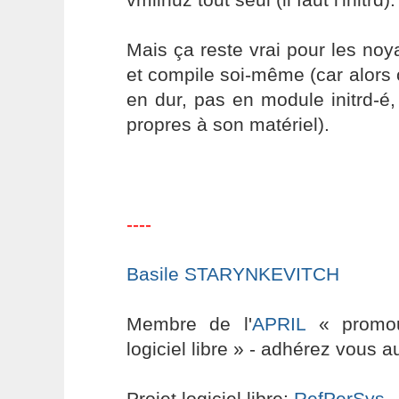
Mais ça reste vrai pour les noy
et compile soi-même (car alors o
en dur, pas en module initrd-é, 
propres à son matériel).
----
Basile STARYNKEVITCH
Membre de l'
APRIL
« promouv
logiciel libre » - adhérez vous a
Projet logiciel libre:
RefPerSys