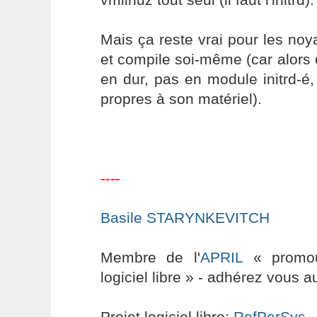
Mais ça reste vrai pour les noy
et compile soi-même (car alors o
en dur, pas en module initrd-é, 
propres à son matériel).
----
Basile STARYNKEVITCH
Membre de l'
APRIL
« promouv
logiciel libre » - adhérez vous a
Projet logiciel libre:
RefPerSys