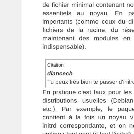
de fichier minimal contenant 
essentiels au noyau. En part
importants (comme ceux du d
fichiers de la racine, du rés
maintenant des modules en i
indispensable).
Citation
diancech
Tu peux trés bien te passer d'initr
En pratique c'est faux pour le
distributions usuelles (Debia
etc.). Par exemple, le paq
contient à la fois un noyau 
initrd correspondante, et on 
vmlinuz tout seul (il faut l'initrd).