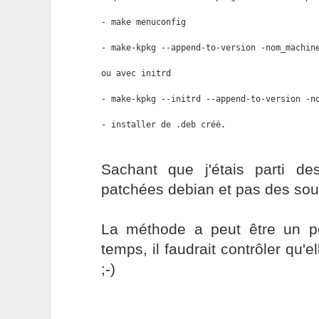
- make menuconfig

- make-kpkg --append-to-version -nom_machine
ou avec initrd 

- make-kpkg --initrd --append-to-version -no
- installer de .deb créé.
Sachant que j'étais parti d
patchées debian et pas des sour
La méthode a peut être un p
temps, il faudrait contrôler qu'e
;-)