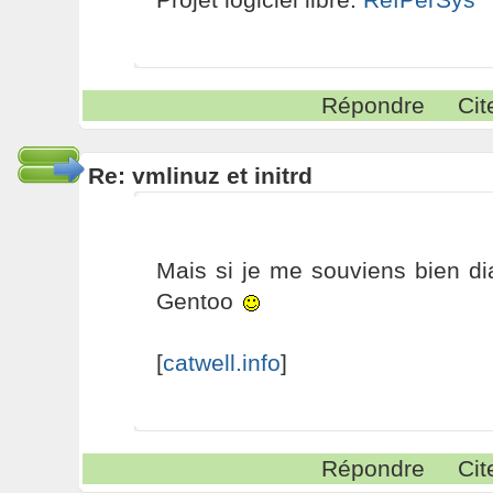
Répondre
Cit
Re: vmlinuz et initrd
Mais si je me souviens bien d
Gentoo
[
catwell.info
]
Répondre
Cit