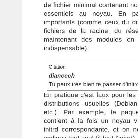
de fichier minimal contenant 
essentiels au noyau. En part
importants (comme ceux du d
fichiers de la racine, du rés
maintenant des modules en i
indispensable).
Citation
diancech
Tu peux trés bien te passer d'initr
En pratique c'est faux pour le
distributions usuelles (Debia
etc.). Par exemple, le paq
contient à la fois un noyau 
initrd correspondante, et on 
vmlinuz tout seul (il faut l'initrd).