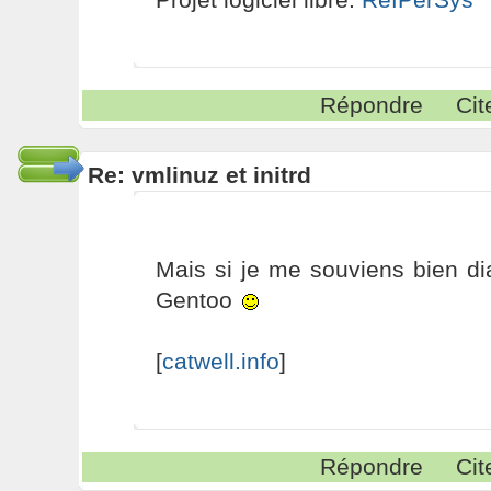
Répondre
Cit
Re: vmlinuz et initrd
Mais si je me souviens bien d
Gentoo
[
catwell.info
]
Répondre
Cit