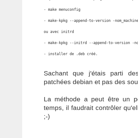
- make menuconfig

- make-kpkg --append-to-version -nom_machine
ou avec initrd 

- make-kpkg --initrd --append-to-version -no
- installer de .deb créé.
Sachant que j'étais parti d
patchées debian et pas des sour
La méthode a peut être un p
temps, il faudrait contrôler qu'e
;-)