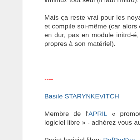
Mais ça reste vrai pour les noy
et compile soi-même (car alors o
en dur, pas en module initrd-é, 
propres à son matériel).
----
Basile STARYNKEVITCH
Membre de l'
APRIL
« promouv
logiciel libre » - adhérez vous a
Projet logiciel libre:
RefPerSys