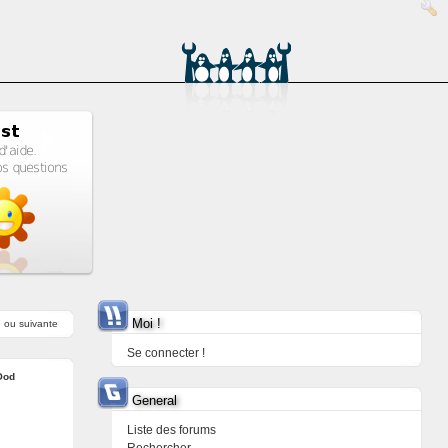
Moi !
e
ou
suivante
Se connecter !
Ood
General
Liste des forums