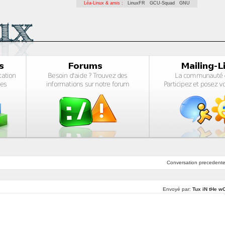
Léa-Linux & amis :
LinuxFR
GCU-Squad
GNU
Conversation
precedent
Envoyé par:
Tux iN tHe w