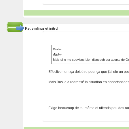
Re: vmlinuz et initrd
Citation
Alsim
Mais si je me souviens bien diancech est adepte de 
Effectivement ça doit être pour ça que j'ai été un peu 
Mais Basile a redressé la situation en apportant des 
---------------------------------------------------------------------
Exige beaucoup de toi-même et attends peu des aut