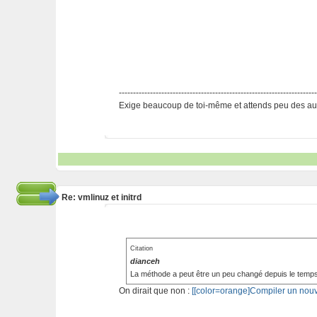
---------------------------------------------------------------------
Exige beaucoup de toi-même et attends peu des aut
Re: vmlinuz et initrd
Citation
dianceh
La méthode a peut être un peu changé depuis le temps, i
On dirait que non :
[[color=orange]Compiler un nouv