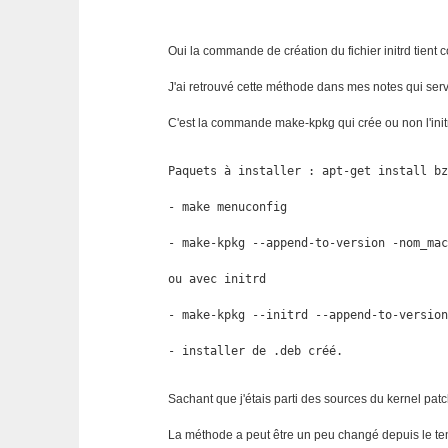
Oui la commande de création du fichier initrd tient 
J'ai retrouvé cette méthode dans mes notes qui ser
C'est la commande make-kpkg qui crée ou non l'init
Paquets à installer : apt-get install bz
- make menuconfig

- make-kpkg --append-to-version -nom_mac
ou avec initrd 

- make-kpkg --initrd --append-to-version
- installer de .deb créé.
Sachant que j'étais parti des sources du kernel pat
La méthode a peut être un peu changé depuis le temps