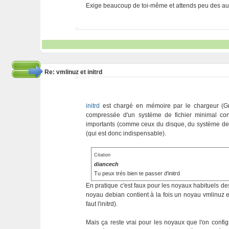
Exige beaucoup de toi-même et attends peu des aut
Re: vmlinuz et initrd
initrd
est chargé en mémoire par le chargeur (G
compressée d'un système de fichier minimal cont
importants (comme ceux du disque, du système de fi
(qui est donc indispensable).
Citation
diancech
Tu peux trés bien te passer d'initrd
En pratique c'est faux pour les noyaux habituels de
noyau debian contient à la fois un noyau vmlinuz et
faut l'initrd).
Mais ça reste vrai pour les noyaux que l'on confi