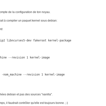
compte de la configuration de ton noyau.
vait à compiler un paquet kernel sous debian:
rd:
ip2 libncurses5-dev fakeroot kernel-package

hine --revision 1 kernel-image

 -nom_machine --revision 1 kernel-image

chées debian et pas des sources "vanilla".
, il faudrait contrôler qu'elle est toujours bonne. ;-)