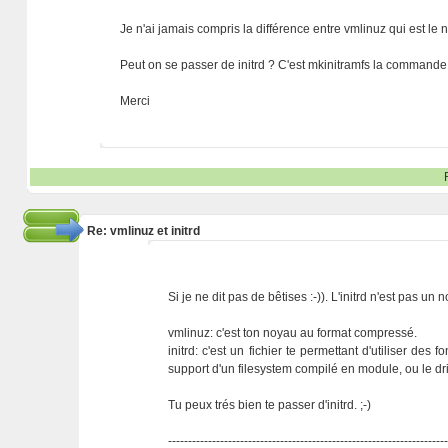
Je n'ai jamais compris la différence entre vmlinuz qui est le 
Peut on se passer de initrd ? C'est mkinitramfs la commande 
Merci
Re: vmlinuz et initrd
Si je ne dit pas de bêtises :-)). L'initrd n'est pas un 
vmlinuz: c'est ton noyau au format compressé.
initrd: c'est un fichier te permettant d'utiliser de
support d'un filesystem compilé en module, ou le d
Tu peux trés bien te passer d'initrd. ;-)
---------------------------------------------------------------------