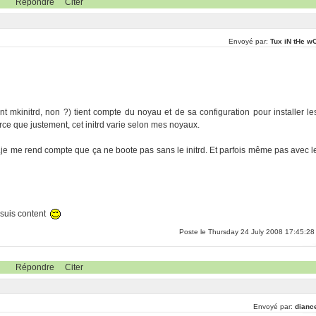
Répondre
Citer
Envoyé par:
Tux iN tHe w
mkinitrd, non ?) tient compte du noyau et de sa configuration pour installer le
e que justement, cet initrd varie selon mes noyaux.
...je me rend compte que ça ne boote pas sans le initrd. Et parfois même pas avec l
e suis content
Poste le Thursday 24 July 2008 17:45:28
Répondre
Citer
Envoyé par:
dianc