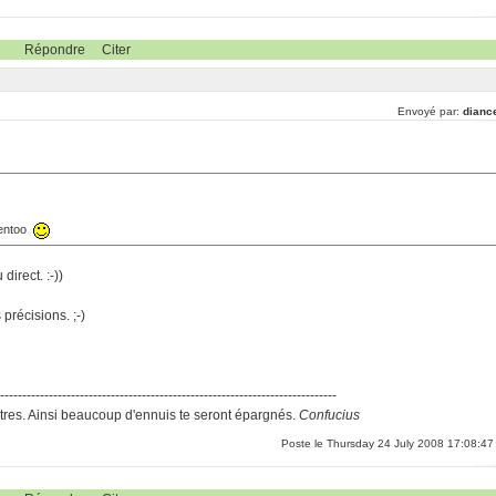
Répondre
Citer
Envoyé par:
dianc
Gentoo
direct. :-))
précisions. ;-)
-----------------------------------------------------------------------------
res. Ainsi beaucoup d'ennuis te seront épargnés.
Confucius
Poste le Thursday 24 July 2008 17:08:47