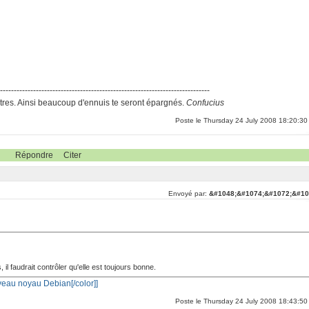
-----------------------------------------------------------------------------
res. Ainsi beaucoup d'ennuis te seront épargnés.
Confucius
Poste le Thursday 24 July 2008 18:20:30
Répondre
Citer
Envoyé par:
&#1048;&#1074;&#1072;&#10
l faudrait contrôler qu'elle est toujours bonne.
eau noyau Debian[/color]]
Poste le Thursday 24 July 2008 18:43:50