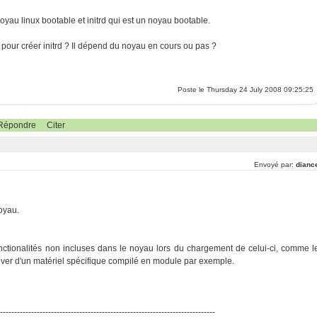
noyau linux bootable et initrd qui est un noyau bootable.
pour créer initrd ? Il dépend du noyau en cours ou pas ?
Poste le Thursday 24 July 2008 09:25:25
Répondre
Citer
Envoyé par:
dianc
noyau.
s fonctionalités non incluses dans le noyau lors du chargement de celui-ci, comme l
river d'un matériel spécifique compilé en module par exemple.
-----------------------------------------------------------------------------