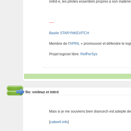
initrd-é, les pilotes essentiels propres à son matériel
----
Basile STARYNKEVITCH
Membre de l'
APRIL
« promouvoir et défendre le logi
Projet logiciel libre:
RefPerSys
Re: vmlinuz et initrd
Mais si je me souviens bien diancech est adepte 
[
catwell.info
]