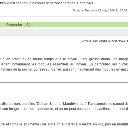
res. Ainsi beaucoup d'ennuis te seront épargnés.
Confucius
Poste le Thursday 24 July 2008 11:07:58
Répondre
Citer
Envoyé par:
Basile STARYNKEVI
rub en pratique) en même temps que le noyau. C'est grosso modo une imag
enant notamment les modules essentiels au noyau. En particulier, les pilote
chiers de la racine, du réseau, de l'écran) sont maintenant des modules en initr
s distributions usuelles (Debian, Ubuntu, Mandriva, etc.). Par exemple, le paquet d
 son image initrd correspondante, et on ne peut pas booter le vmlinuz tout seul (i
gure et compile soi-même (car alors on a intérêt à y mettre en dur, pas en modul