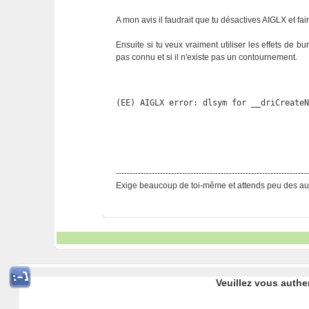
A mon avis il faudrait que tu désactives AIGLX et f
Ensuite si tu veux vraiment utiliser les effets de b
pas connu et si il n'existe pas un contournement.
(EE) AIGLX error: dlsym for __driCreate
---------------------------------------------------------------------
Exige beaucoup de toi-même et attends peu des aut
Veuillez vous authe