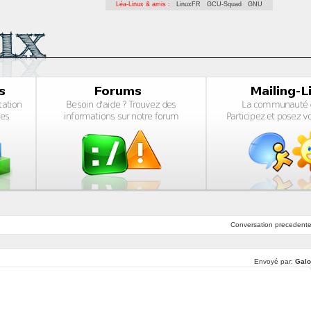
Léa-Linux & amis :
LinuxFR
GCU-Squad
GNU
Conversation
precedent
Envoyé par:
Galo