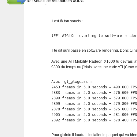
Re: Soucis de ressources XORG
Il est là ton soucis :
(EE) AIGLX: reverting to software rende
Il te dit qu'il passe en software rendering. Donc tu n
Avec une ATI Mobility Radeon X1600 tu devrais avo
9800 du temps au j'étais avec une carte ATI (Ceux ci 
Avec fgl_glxgears :

2453 frames in 5.0 seconds = 490.600 FPS
2883 frames in 5.0 seconds = 576.600 FPS
2899 frames in 5.0 seconds = 579.800 FPS
2899 frames in 5.0 seconds = 579.800 FPS
2878 frames in 5.0 seconds = 575.600 FPS
2905 frames in 5.0 seconds = 581.000 FPS
2892 frames in 5.0 seconds = 578.400 FP
Pour glxinfo il faudrait installer le paquet qui va bie