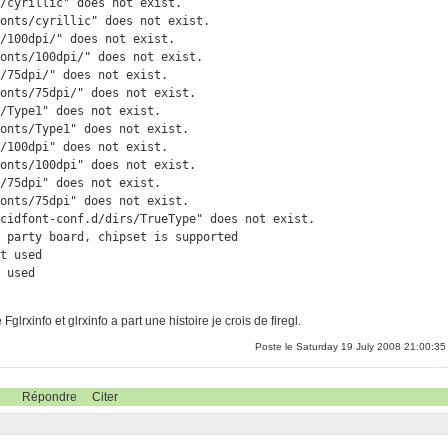
/cyrillic" does not exist.

onts/cyrillic" does not exist.

/100dpi/" does not exist.

onts/100dpi/" does not exist.

/75dpi/" does not exist.

onts/75dpi/" does not exist.

/Type1" does not exist.

onts/Type1" does not exist.

/100dpi" does not exist.

onts/100dpi" does not exist.

/75dpi" does not exist.

onts/75dpi" does not exist.

cidfont-conf.d/dirs/TrueType" does not exist.

 party board, chipset is supported

t used

t used
Fglrxinfo et glrxinfo a part une histoire je crois de firegl.
Poste le Saturday 19 July 2008 21:00:35
Répondre
Citer