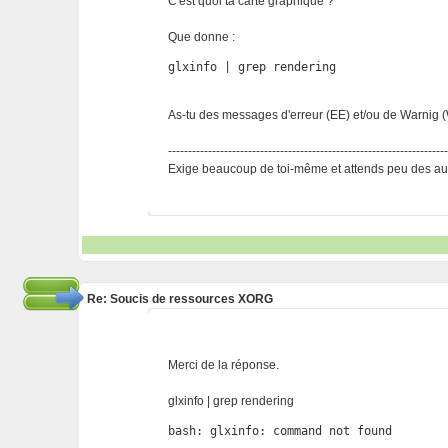
C'est quoi ta carte graphique ?
Que donne :
glxinfo | grep rendering
As-tu des messages d'erreur (EE) et/ou de Warnig (
---------------------------------------------------------------------
Exige beaucoup de toi-même et attends peu des aut
Re: Soucis de ressources XORG
Merci de la réponse.
glxinfo | grep rendering
bash: glxinfo: command not found