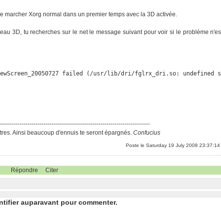
aire marcher Xorg normal dans un premier temps avec la 3D activée.
ureau 3D, tu recherches sur le net le message suivant pour voir si le problème n'es
NewScreen_20050727 failed (/usr/lib/dri/fglrx_dri.so: undefined 
-----------------------------------------------------------------------------
res. Ainsi beaucoup d'ennuis te seront épargnés.
Confucius
Poste le Saturday 19 July 2008 23:37:14
Répondre
Citer
ntifier auparavant pour commenter.