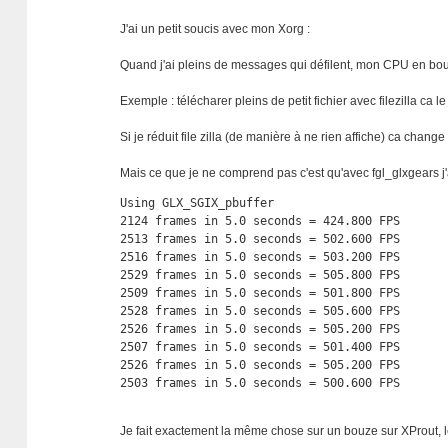
J'ai un petit soucis avec mon Xorg :
Quand j'ai pleins de messages qui défilent, mon CPU en bouf
Exemple : télécharer pleins de petit fichier avec filezilla ca le 
Si je réduit file zilla (de manière à ne rien affiche) ca change 
Mais ce que je ne comprend pas c'est qu'avec fgl_glxgears j'
Using GLX_SGIX_pbuffer

2124 frames in 5.0 seconds = 424.800 FPS

2513 frames in 5.0 seconds = 502.600 FPS

2516 frames in 5.0 seconds = 503.200 FPS

2529 frames in 5.0 seconds = 505.800 FPS

2509 frames in 5.0 seconds = 501.800 FPS

2528 frames in 5.0 seconds = 505.600 FPS

2526 frames in 5.0 seconds = 505.200 FPS

2507 frames in 5.0 seconds = 501.400 FPS

2526 frames in 5.0 seconds = 505.200 FPS

2503 frames in 5.0 seconds = 500.600 FPS
Je fait exactement la même chose sur un bouze sur XProut, le