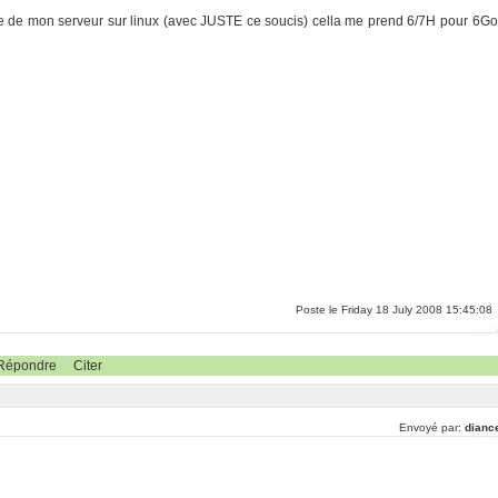
de de mon serveur sur linux (avec JUSTE ce soucis) cella me prend 6/7H pour 6Go
Poste le Friday 18 July 2008 15:45:08
Répondre
Citer
Envoyé par:
dianc