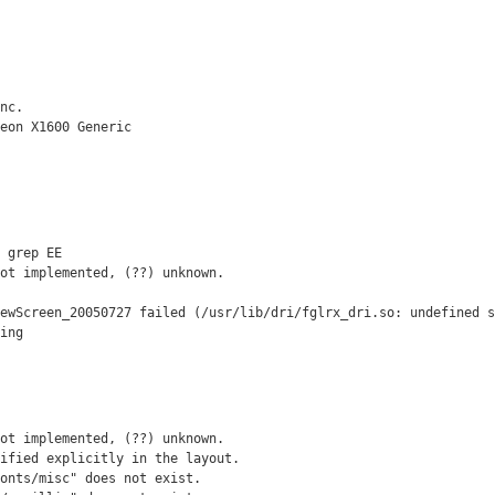
nc.

eon X1600 Generic

)
 grep EE

ot implemented, (??) unknown.

ewScreen_20050727 failed (/usr/lib/dri/fglrx_dri.so: undefined s
ring
ot implemented, (??) unknown.

ified explicitly in the layout.

onts/misc" does not exist.
