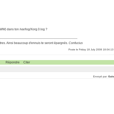
WW) dans ton /var/log/Xorg.0.log ?
-----------------------------------------------------------------------------
res. Ainsi beaucoup d'ennuis te seront épargnés.
Confucius
Poste le Friday 18 July 2008 18:04:13
Répondre
Citer
Envoyé par:
Galo