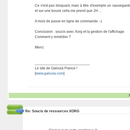
Ce n'est pas bloquant, mais à titre d'exemple un sauvegar
et sur une bouse cella me prend que 2H ...
A mois de passe en ligne de commande :-)
Conclusion : soucis avec Xorg et la gestion de l'affichage.
Comment y remédier ?
Merci.
___________________________
Le site de Galoula France !
[
www.galoula.com
]
Re: Soucis de ressources XORG