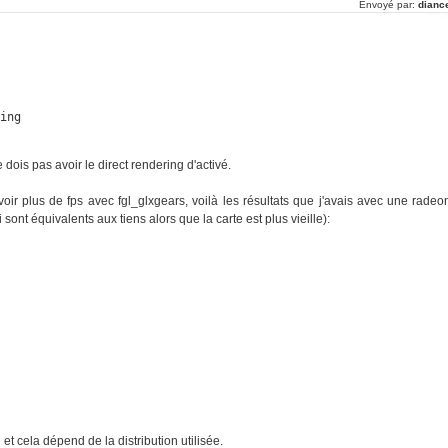
Envoyé par:
dianc
ring
e dois pas avoir le direct rendering d'activé.
ir plus de fps avec fgl_glxgears, voilà les résultats que j'avais avec une radeo
sont équivalents aux tiens alors que la carte est plus vieille):












S
n et cela dépend de la distribution utilisée.