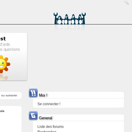
Moi !
e
ou
suivante
Se connecter !
ula
General
Liste des forums