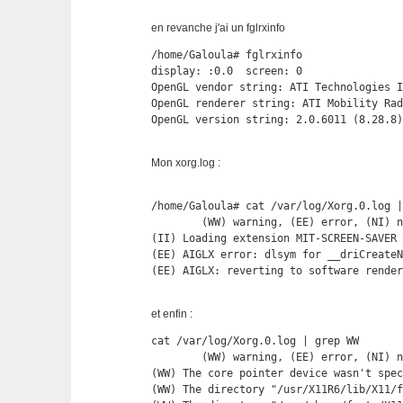
en revanche j'ai un fglrxinfo
/home/Galoula# fglrxinfo

display: :0.0  screen: 0

OpenGL vendor string: ATI Technologies I
OpenGL renderer string: ATI Mobility Rad
OpenGL version string: 2.0.6011 (8.28.8
Mon xorg.log :
/home/Galoula# cat /var/log/Xorg.0.log |
        (WW) warning, (EE) error, (NI) n
(II) Loading extension MIT-SCREEN-SAVER

(EE) AIGLX error: dlsym for __driCreateN
(EE) AIGLX: reverting to software rende
et enfin :
cat /var/log/Xorg.0.log | grep WW

        (WW) warning, (EE) error, (NI) n
(WW) The core pointer device wasn't spec
(WW) The directory "/usr/X11R6/lib/X11/f