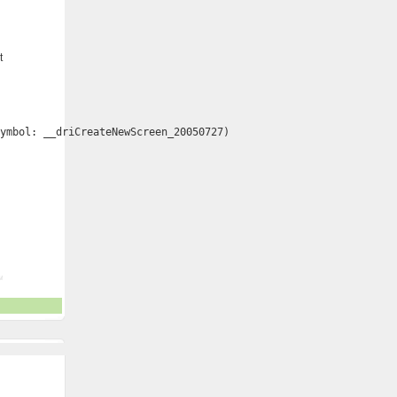
t
symbol: __driCreateNewScreen_20050727)