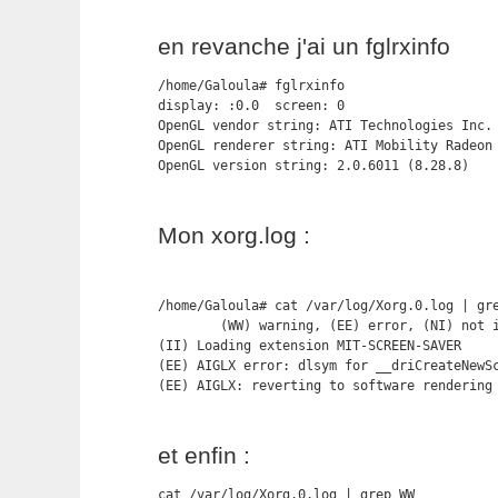
en revanche j'ai un fglrxinfo
/home/Galoula# fglrxinfo

display: :0.0  screen: 0

OpenGL vendor string: ATI Technologies Inc.

OpenGL renderer string: ATI Mobility Radeon 
OpenGL version string: 2.0.6011 (8.28.8)
Mon xorg.log :
/home/Galoula# cat /var/log/Xorg.0.log | gre
        (WW) warning, (EE) error, (NI) not i
(II) Loading extension MIT-SCREEN-SAVER

(EE) AIGLX error: dlsym for __driCreateNewSc
(EE) AIGLX: reverting to software rendering
et enfin :
cat /var/log/Xorg.0.log | grep WW
