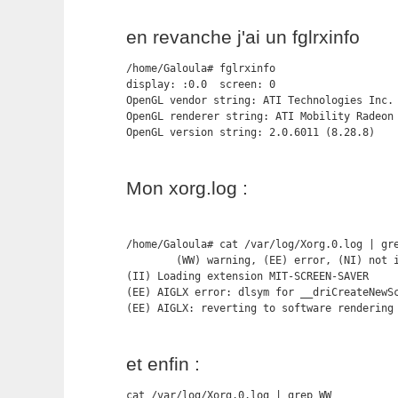
en revanche j'ai un fglrxinfo
/home/Galoula# fglrxinfo

display: :0.0  screen: 0

OpenGL vendor string: ATI Technologies Inc.

OpenGL renderer string: ATI Mobility Radeon 
OpenGL version string: 2.0.6011 (8.28.8)
Mon xorg.log :
/home/Galoula# cat /var/log/Xorg.0.log | gre
        (WW) warning, (EE) error, (NI) not i
(II) Loading extension MIT-SCREEN-SAVER

(EE) AIGLX error: dlsym for __driCreateNewSc
(EE) AIGLX: reverting to software rendering
et enfin :
cat /var/log/Xorg.0.log | grep WW
