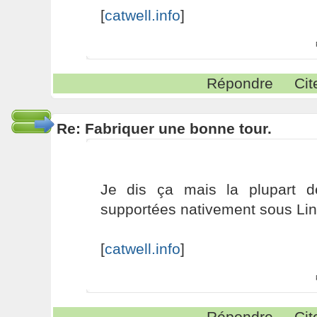
[
catwell.info
]
Répondre
Cit
Re: Fabriquer une bonne tour.
Je dis ça mais la plupart d
supportées nativement sous Li
[
catwell.info
]
Répondre
Cit