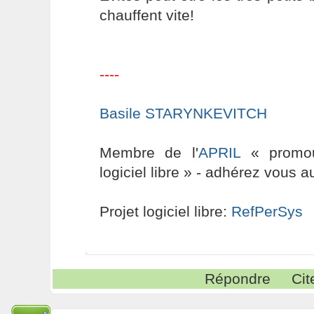
chauffent vite!
----
Basile STARYNKEVITCH
Membre de l'
APRIL
« promouv
logiciel libre » - adhérez vous a
Projet logiciel libre:
RefPerSys
Répondre
Cit