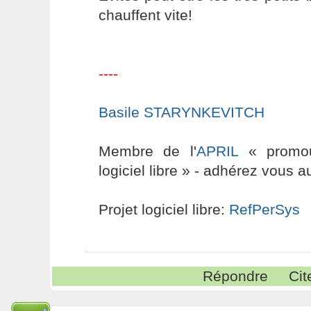
chauffent vite!
----
Basile STARYNKEVITCH
Membre de l'
APRIL
« promouv
logiciel libre » - adhérez vous a
Projet logiciel libre:
RefPerSys
Répondre
Cit