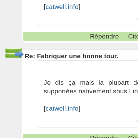
[
catwell.info
]
Répondre
Cit
Re: Fabriquer une bonne tour.
Je dis ça mais la plupart d
supportées nativement sous Li
[
catwell.info
]
Répondre
Cit