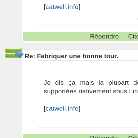
[
catwell.info
]
Répondre
Cit
Re: Fabriquer une bonne tour.
Je dis ça mais la plupart d
supportées nativement sous Li
[
catwell.info
]
Répondre
Cit