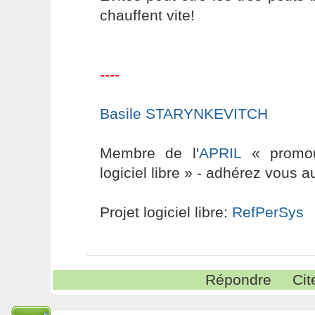
chauffent vite!
----
Basile STARYNKEVITCH
Membre de l'
APRIL
« promouv
logiciel libre » - adhérez vous a
Projet logiciel libre:
RefPerSys
Répondre
Cit