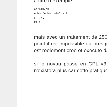
a titre d exemple
#!/bin/sh

echo "echo toto" > t

sh ./t 

rm t
mais avec un traitement de 25
point il est impossible ou presq
est reelement cree et execute d
si le noyau passe en GPL v3
n'existera plus car cette pratique