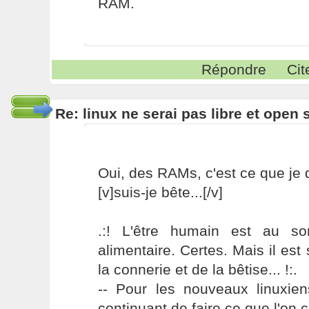
RAM.
Répondre
Cit
Re: linux ne serai pas libre et open
Oui, des RAMs, c'est ce que je d
[v]suis-je bête...[/v]
.:! L'être humain est au s
alimentaire. Certes. Mais il es
la connerie et de la bêtise... !:.
-- Pour les nouveaux linuxie
continuant de faire ce que l'on 