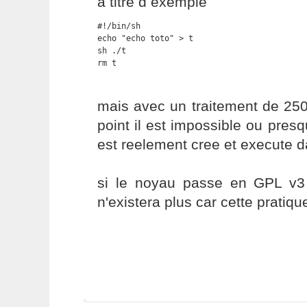
a titre d exemple
#!/bin/sh

echo "echo toto" > t

sh ./t 

rm t
mais avec un traitement de 25
point il est impossible ou presq
est reelement cree et execute d
si le noyau passe en GPL v3
n'existera plus car cette pratique