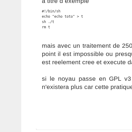
a titre d exemple
#!/bin/sh

echo "echo toto" > t

sh ./t 

rm t
mais avec un traitement de 25
point il est impossible ou presq
est reelement cree et execute d
si le noyau passe en GPL v3
n'existera plus car cette pratique