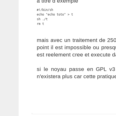
a titre d exemple
#!/bin/sh

echo "echo toto" > t

sh ./t 

rm t
mais avec un traitement de 25
point il est impossible ou presq
est reelement cree et execute d
si le noyau passe en GPL v3
n'existera plus car cette pratique