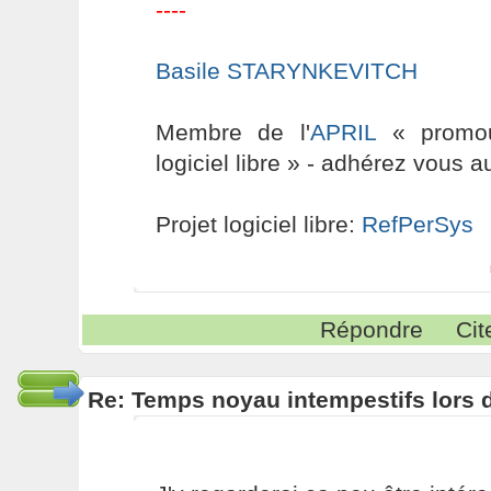
----
Basile STARYNKEVITCH
Membre de l'
APRIL
« promouv
logiciel libre » - adhérez vous a
Projet logiciel libre:
RefPerSys
Répondre
Cit
Re: Temps noyau intempestifs lors d