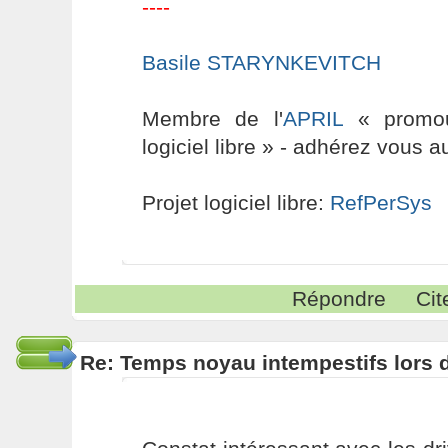
----
Basile STARYNKEVITCH
Membre de l'
APRIL
« promouv
logiciel libre » - adhérez vous a
Projet logiciel libre:
RefPerSys
Répondre
Cit
Re: Temps noyau intempestifs lors d