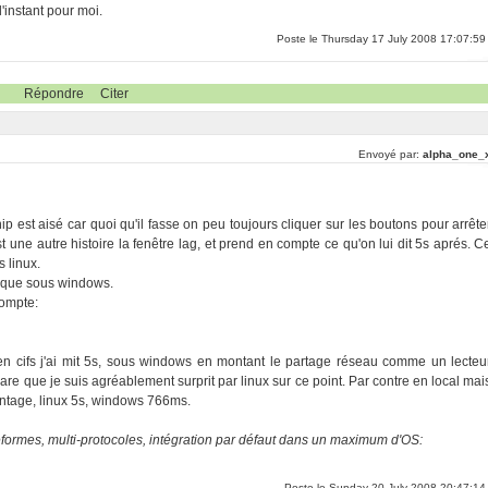
l'instant pour moi.
Poste le Thursday 17 July 2008 17:07:59
Répondre
Citer
Envoyé par:
alpha_one_
p est aisé car quoi qu'il fasse on peu toujours cliquer sur les boutons pour arrête
st une autre histoire la fenêtre lag, et prend en compte ce qu'on lui dit 5s aprés. C
s linux.
 que sous windows.
compte:
x en cifs j'ai mit 5s, sous windows en montant le partage réseau comme un lecteu
 rare que je suis agréablement surprit par linux sur ce point. Par contre en local mai
antage, linux 5s, windows 766ms.
eformes, multi-protocoles, intégration par défaut dans un maximum d'OS:
Poste le Sunday 20 July 2008 20:47:14