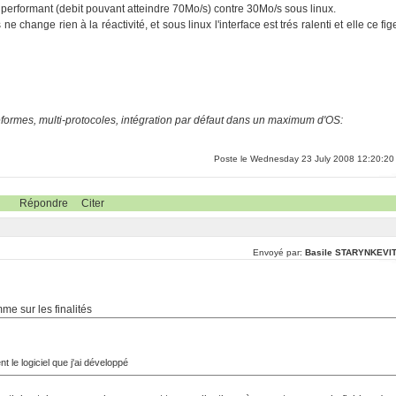
 performant (debit pouvant atteindre 70Mo/s) contre 30Mo/s sous linux.
e change rien à la réactivité, et sous linux l'interface est trés ralenti et elle ce fig
eformes, multi-protocoles, intégration par défaut dans un maximum d'OS:
Poste le Wednesday 23 July 2008 12:20:20
Répondre
Citer
Envoyé par:
Basile STARYNKEVI
me sur les finalités
 le logiciel que j'ai développé