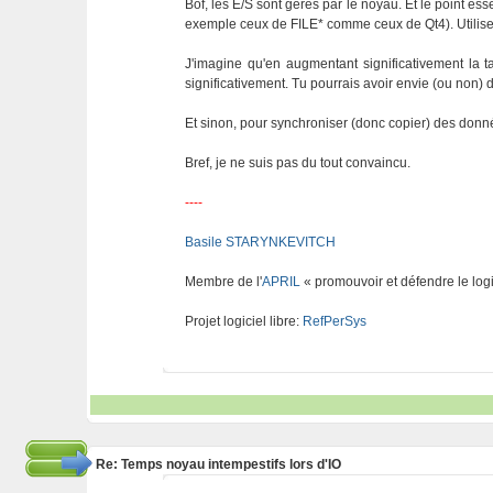
Bof, les E/S sont gérés par le noyau. Et le point e
exemple ceux de FILE* comme ceux de Qt4). Utilis
J'imagine qu'en augmentant significativement la ta
significativement. Tu pourrais avoir envie (ou non) d
Et sinon, pour synchroniser (donc copier) des donné
Bref, je ne suis pas du tout convaincu.
----
Basile STARYNKEVITCH
Membre de l'
APRIL
« promouvoir et défendre le logi
Projet logiciel libre:
RefPerSys
Re: Temps noyau intempestifs lors d'IO