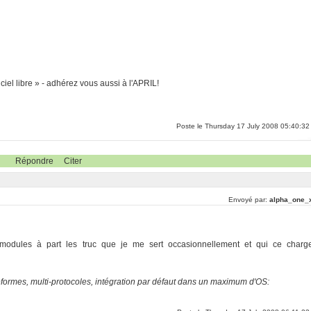
ciel libre » - adhérez vous aussi à l'APRIL!
Poste le Thursday 17 July 2008 05:40:32
Répondre
Citer
Envoyé par:
alpha_one_
n modules à part les truc que je me sert occasionnellement et qui ce charg
eformes, multi-protocoles, intégration par défaut dans un maximum d'OS: