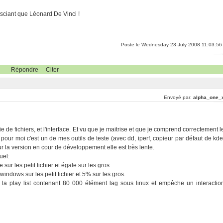
n sciant que Léonard De Vinci !
Poste le Wednesday 23 July 2008 11:03:56
Répondre
Citer
Envoyé par:
alpha_one_
ie de fichiers, et l'interface. Et vu que je maitrise et que je comprend correctement l
r pour moi c'est un de mes outils de teste (avec dd, iperf, copieur par défaut de kde
our la version en cour de développement elle est très lente.
uel:
sur les petit fichier et égale sur les gros.
indows sur les petit fichier et 5% sur les gros.
, la play list contenant 80 000 élément lag sous linux et empêche un interactio