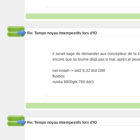
Re: Temps noyau intempestifs lors d'IO
il serait sage de demander aux concepteur de la lib 
encore que sa tourne déjà pas si mal. après je peux pa
net install--> sid2.6.32 dist i386
fluxbox
nvidia 8800gtx 768 ddr3
Re: Temps noyau intempestifs lors d'IO