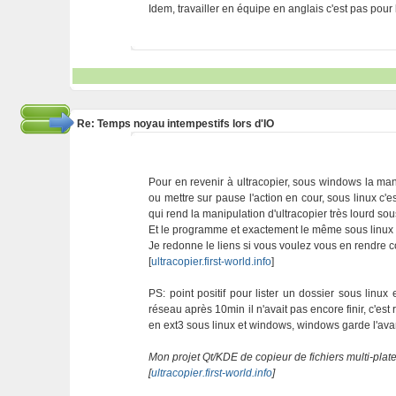
Idem, travailler en équipe en anglais c'est pas pour 
Re: Temps noyau intempestifs lors d'IO
Pour en revenir à ultracopier, sous windows la mani
ou mettre sur pause l'action en cour, sous linux c'e
qui rend la manipulation d'ultracopier très lourd sou
Et le programme et exactement le même sous linux
Je redonne le liens si vous voulez vous en rendre 
[
ultracopier.first-world.info
]
PS: point positif pour lister un dossier sous linu
réseau après 10min il n'avait pas encore finir, c'est
en ext3 sous linux et windows, windows garde l'av
Mon projet Qt/KDE de copieur de fichiers multi-plat
[
ultracopier.first-world.info
]