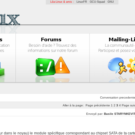
Léa-Linux & amis :
LinuxFR
GCU-Squad
GNU
Conversation
precedent
Aller à la page:
Page précédente
1
2
3
4
Page sui
Envoyé par:
Basile STARYNKEVI
r dans le noyau) le module spécifique correspondant au chipset SATA de ta cart