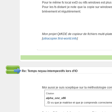
Pour le même fs local ext3 ou ntfs windows est plus
Pour les fs distant je note que la copie sur windows n
brièvement et régulièrement.
Mon projet Qt/KDE de copieur de fichiers multi-plat
[
ultracopier.first-world.info
]
Re: Temps noyau intempestifs lors d'IO
Moi aussi je suis sceptique sur la méthodologie com
Citation
alpha_one_x86
. Et vu que je maitrise et que je comprends correctement