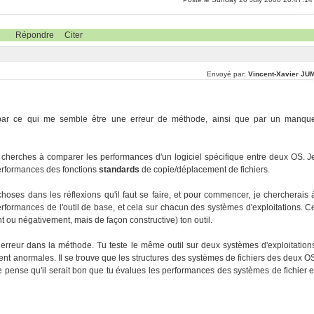
Répondre
Citer
Envoyé par:
Vincent-Xavier JU
ppé par ce qui me semble être une erreur de méthode, ainsi que par un manqu
 cherches à comparer les performances d'un logiciel spécifique entre deux OS. J
performances des fonctions
standards
de copie/déplacement de fichiers.
ses dans les réflexions qu'il faut se faire, et pour commencer, je chercherais 
rformances de l'outil de base, et cela sur chacun des systèmes d'exploitations. C
nt ou négativement, mais de façon constructive) ton outil.
erreur dans la méthode. Tu teste le même outil sur deux systèmes d'exploitation
blent anormales. Il se trouve que les structures des systèmes de fichiers des deux O
. Je pense qu'il serait bon que tu évalues les performances des systèmes de fichier e