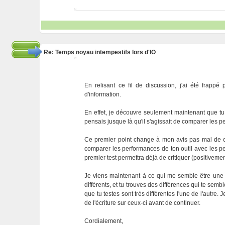
Re: Temps noyau intempestifs lors d'IO
En relisant ce fil de discussion, j'ai été fra
d'information.
En effet, je découvre seulement maintenant que tu
pensais jusque là qu'il s'agissait de comparer les 
Ce premier point change à mon avis pas mal de cho
comparer les performances de ton outil avec les pe
premier test permettra déjà de critiquer (positiveme
Je viens maintenant à ce qui me semble être une 
différents, et tu trouves des différences qui te sem
que tu testes sont très différentes l'une de l'autre
de l'écriture sur ceux-ci avant de continuer.
Cordialement,