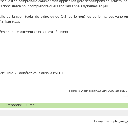
ssentiel est de comprendre comment ton application gère ses tampons de fichiers (pa
es donc
strace
pour comprendre quels sont les appels systèmes en jeu.
ille du tampon (celui de stdio, ou de Qt4, ou le tien) les performances varieron
'utiliser
fsync
.
es entre OS différents, Unison est très bien!
ciel libre » - adhérez vous aussi à l'APRIL!
Poste le Wednesday 23 July 2008 18:58:30
Répondre
Citer
Envoyé par:
alpha_one_