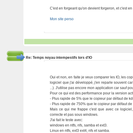
C'est en forgeant qu'on devient forgeron, et c'est e
Mon site perso
Re: Temps noyau intempestifs lors d'IO
Oui et non, en faite je veux comparer les IO, les cop
logiciel que j'ai développé, j'en reparle souvent ca
...). J'utilise pas encore mon application car sauf p
Pour ce qui est des performance pour la version act
- Plus rapide de 5% que le copieur par défaut de kde 
- Plus rapide de 750% que le copieur par défaut de w
Mais ce qui me frappe c'est que avec ce logiciel
correcte et pas sous windows.
J'ai fait le teste avec:
windows en ntfs, nfs, samba et ext3.
Linux en ntfs, ext3 ext4, nfs et samba.