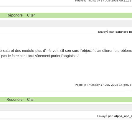
Poste le Thursday 17 July 2008 06:11:22
Répondre
Citer
Envoyé par:
panthere no
sata et des module plus d'info voir s'il son sure l'objectif d'améliorer le problèm
s le faire car il faut sûrement parler l'anglais :-/
Poste le Thursday 17 July 2008 14:50:26
Répondre
Citer
Envoyé par:
alpha_one_