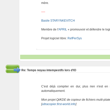
mère.
----
Basile STARYNKEVITCH
Membre de l'
APRIL
« promouvoir et défendre le logi
Projet logiciel libre:
RefPerSys
Re: Temps noyau intempestifs lors d'IO
C'est déjà compiler en dur, plus rien n'est e
automatiquement.
Mon projet Qt/KDE de copieur de fichiers multi-plat
[
ultracopier.first-world.info
]