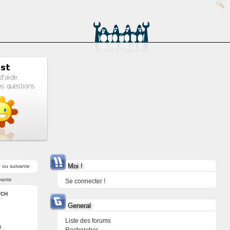
Moi !
e
ou
suivante
vante
Se connecter !
TCH
General
Liste des forums
e