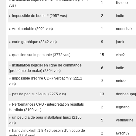
installation impossible d'emmabuntus 3 (3790
1
tissooo
vus)
Impossible de booter!! (2957 vus)
2
indie
Arret portable (3021 vus)
1
noonshak
carte graphique (3342 vus)
9
jarek
question sur imprimante (3773 vus)
15
vinc2
installation logiciel en ligne de commande
6
indie
(problème de make) (2804 vus)
impossible d'écrire CD-R verbatim ? (2212
3
nairda
vus)
pas de pad sur Asus!! (2275 vus)
13
donbeaupa
Performances CPU - interprétation résultats
2
legnano
Hardinfo (2109 vus)
un peu d aide pour installation linux (2156
5
vertmarine
vus)
handylinuxlight 1.8.486 besoin d'un coup de
2
lwsch39