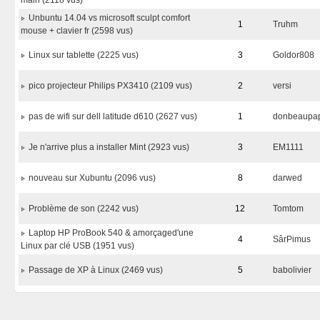
main (2118 vus)
Unbuntu 14.04 vs microsoft sculpt comfort
1
Truhm
mouse + clavier fr (2598 vus)
Linux sur tablette (2225 vus)
3
Goldor808
pico projecteur Philips PX3410 (2109 vus)
2
versi
pas de wifi sur dell latitude d610 (2627 vus)
1
donbeaupa
Je n'arrive plus a installer Mint (2923 vus)
3
EM1111
nouveau sur Xubuntu (2096 vus)
8
darwed
Problème de son (2242 vus)
12
Tomtom
Laptop HP ProBook 540 & amorçaged'une
4
SârPimus
Linux par clé USB (1951 vus)
Passage de XP à Linux (2469 vus)
5
babolivier