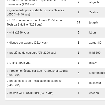
Choix d'un nouveau PC, spécialement CM &
2
abgech
processeur (2253 vus)
Quelle distri pour portable Toshiba Satellite
2
Zzabur
L650 ? (4440 vus)
USB non reconnu par Ubuntu 11.04 sur un
18
jpggsb
Toshiba Satellite (4223 vus)
wi-fi (2196 vus)
2
Léon
disque dur externe (2214 vus)
3
zorgon80
problème de couleurs ATI (2206 vus)
1
thib8500
D-link (2905 vus)
1
miksy
Problème réseau sur Eee PC Seashell 1015B
4
Neuromanc
(3040 vus)
probleme lors de l'installation de xuproxy
1
muklesur
(2459 vus)
bewan Wi-Fi USB150N (2467 vus)
1
erwann