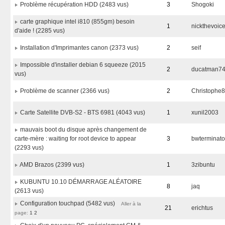
Problème récupération HDD (2483 vus)
3
Shogoki
carte graphique intel i810 (855gm) besoin
1
nickthevoic
d'aide ! (2285 vus)
Installation d'Imprimantes canon (2373 vus)
2
seif
Impossible d'installer debian 6 squeeze (2015
2
ducatman7
vus)
Problème de scanner (2366 vus)
2
Christophe
Carte Satellite DVB-S2 - BTS 6981 (4043 vus)
1
xunil2003
mauvais boot du disque après changement de
carte-mère : waiting for root device to appear
3
bwterminato
(2293 vus)
AMD Brazos (2399 vus)
1
3zibuntu
KUBUNTU 10.10 DÉMARRAGE ALÉATOIRE
8
jaq
(2613 vus)
Configuration touchpad (5482 vus)
Aller à la
21
erichtus
page:
1
2