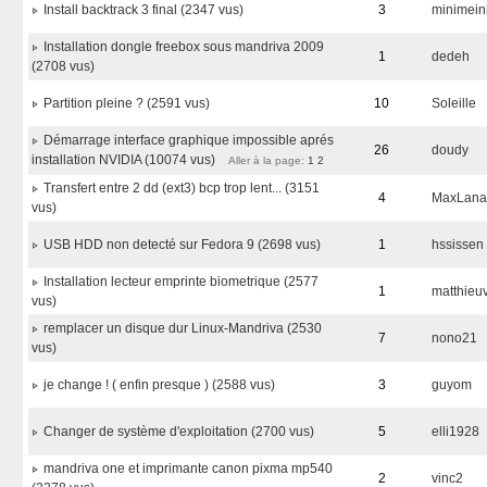
Install backtrack 3 final (2347 vus)
3
minimein
Installation dongle freebox sous mandriva 2009
1
dedeh
(2708 vus)
Partition pleine ? (2591 vus)
10
Soleille
Démarrage interface graphique impossible aprés
26
doudy
installation NVIDIA (10074 vus)
Aller à la page:
1
2
Transfert entre 2 dd (ext3) bcp trop lent... (3151
4
MaxLana
vus)
USB HDD non detecté sur Fedora 9 (2698 vus)
1
hssissen
Installation lecteur emprinte biometrique (2577
1
matthieu
vus)
remplacer un disque dur Linux-Mandriva (2530
7
nono21
vus)
je change ! ( enfin presque ) (2588 vus)
3
guyom
Changer de système d'exploitation (2700 vus)
5
elli1928
mandriva one et imprimante canon pixma mp540
2
vinc2