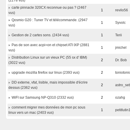
(2278 vus)
carte pinnacle 320CX reconnue ou pas ? (2467
1
revilo56
vus)
Qosmio G20 : Tuner TV et télécommande. (2947
1
Syvolc
vus)
Gestion de 2 cartes sons. (2434 vus)
1
Terii
Pas de son avec acpi=on et chipset ATI IXP (2881
1
jmichel
vus)
Distribution Linux sur un vieux PC (55 sx d' IBM)
2
Dr. Bob
(3022 vus)
upgrade mozilla firefox sur linux (2393 vus)
2
toniotoni
DD externe, vfat, lisible, mais impossible d'écrire
2
astro_se
dessus (2362 vus)
WiFI sur Samsung NP-Q310 (2332 vus)
2
ozahg
comment migrer mes données de mon pc sous
1
petitlutin
linux vers un mac (2403 vus)