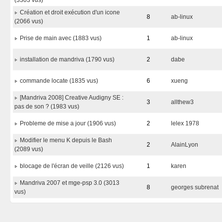
(3303 vus)
Création et droit exécution d'un icone
8
ab-linux
(2066 vus)
Prise de main avec (1883 vus)
1
ab-linux
installation de mandriva (1790 vus)
2
dabe
commande locate (1835 vus)
6
xueng
[Mandriva 2008] Creative Audigny SE :
3
allthew3
pas de son ? (1983 vus)
Probleme de mise a jour (1906 vus)
2
lelex 1978
Modifier le menu K depuis le Bash
2
AlainLyon
(2089 vus)
blocage de l'écran de veille (2126 vus)
1
karen
Mandriva 2007 et mge-psp 3.0 (3013
8
georges subrenat
vus)