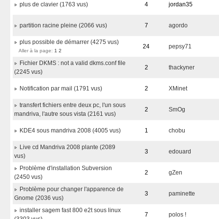
plus de clavier (1763 vus)
4
jordan35
partition racine pleine (2066 vus)
7
agordo
plus possible de démarrer (4275 vus)
24
pepsy71
Aller à la page:
1
2
Fichier DKMS : not a valid dkms.conf file
2
thackyner
(2245 vus)
Notification par mail (1791 vus)
2
XMinet
transfert fichiers entre deux pc, l'un sous
2
SmOg
mandriva, l'autre sous vista (2161 vus)
KDE4 sous mandriva 2008 (4005 vus)
1
chobu
Live cd Mandriva 2008 plante (2089
3
edouard
vus)
Problème d'installation Subversion
2
gZen
(2450 vus)
Problème pour changer l'apparence de
3
paminette
Gnome (2036 vus)
installer sagem fast 800 e2t sous linux
7
polos !