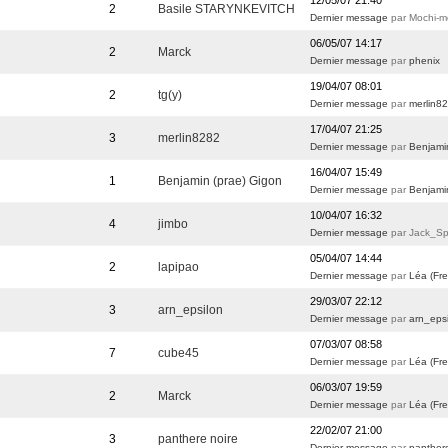
12/05/07 21:40
2
Basile STARYNKEVITCH
Dernier message
par Mochi-m
06/05/07 14:17
2
Marck
Dernier message
par
phenix
19/04/07 08:01
2
tg(y)
Dernier message
par
merlin8
17/04/07 21:25
3
merlin8282
Dernier message
par
Benjami
16/04/07 15:49
1
Benjamin (prae) Gigon
Dernier message
par
Benjami
10/04/07 16:32
4
jimbo
Dernier message
par Jack_Sp
05/04/07 14:44
2
lapipao
Dernier message
par
Léa (Fre
29/03/07 22:12
3
arn_epsilon
Dernier message
par
arn_eps
07/03/07 08:58
7
cube45
Dernier message
par
Léa (Fre
06/03/07 19:59
2
Marck
Dernier message
par
Léa (Fre
22/02/07 21:00
3
panthere noire
Dernier message
par
panther