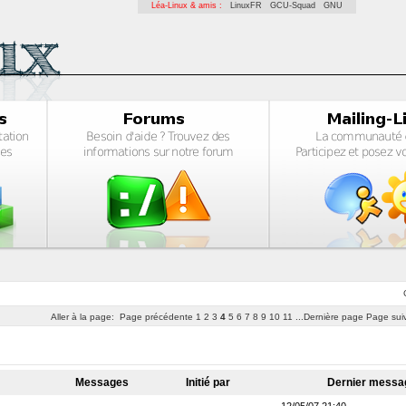
Léa-Linux & amis :
LinuxFR
GCU-Squad
GNU
Aller à la page:
Page précédente
1
2
3
4
5
6
7
8
9
10
11
...Dernière page
Page sui
Messages
Initié par
Dernier mess