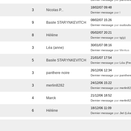
18/02/07 09:48
3
Nicolas P...
Dernier message
par l
08/02/07 15:26
9
Basile STARYNKEVITCH
Dernier message
par
oudoub
05/02/07 20:21
8
Hélène
Dernier message
par
tg(y)
30/01/07 08:16
3
Léa (anne)
Dernier message
par Meritus
21/01/07 17:54
5
Basile STARYNKEVITCH
Dernier message
par
Léa (Fre
26/12/06 12:34
3
panthere noire
Dernier message
par
panther
24/12/06 15:22
3
merlin8282
Dernier message
par
merlin8
21/12/06 18:52
4
Marck
Dernier message
par
merlin8
18/12/06 11:09
6
Hélène
Dernier message
par
Jiel (Léa