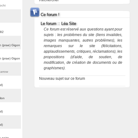
Rechercher
ochi
Ce forum !
Le forum :: Léa Site
Ce forum est réservé aux questions ayant pour
282
sujets : les problèmes du site (liens invalides,
images manquantes, autres problèmes), les
n (prae) Gigon
remarques sur le site (félicitations,
applaudissements, critiques, réclamations), les
propositions (d'aide, de soutien, de
n (prae) Gigon
modification, de création de documents ou de
graphismes).
arrow
Nouveau sujet sur ce forum
d)
ilon
d)
d)
e noire