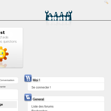
Moi !
Conversation
vante
Se connecter !
General
age
Liste des forums