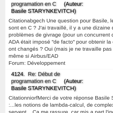
programation en C
(Auteur:
Basile STARYNKEVITCH)
Citationabgech Une question pour Basile, le
sont en C ? J'ai travaillé, il y a une dizain
problèmes de givrage (pour un concurrent d'
ADA était imposé "de facto" pour obtenir la 
ont changés ? Oui (mais je ne travaille pas
même si Airbus/EAD
Forum:
Développement
4124.
Re: Début de
programation en C
(Auteur:
Basile STARYNKEVITCH)
CitationniorfMerci de votre réponse Basil
:...les notions de lambda-calcul, de complex
servent... Ca me rassure, car mis a part l'in