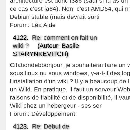
architecture est donc i386 (sauf si tu as un
ce cas c'est ia64). Non, c'est AMD64, qui n
Debian stable (mais devrait sorti
Forum:
Léa Aide
4122.
Re: comment on fait un
wiki ?
(Auteur: Basile
STARYNKEVITCH)
Citationdebbonjour, je souhaiterai faire un 
sous linux ou sous windows, y-a-t-il des logi
l'installation d'un wiki ? Il y a beaucoup de 
un Wiki. En pratique, il faut un serveur We
raisons de fiabilité et de disponibilité, il va
Wiki chez un hebergeur - ses ser
Forum:
Développement
4123.
Re: Début de