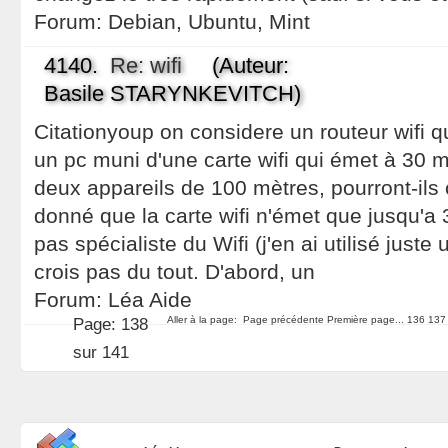
Forum:
Debian, Ubuntu, Mint
4140.
Re: wifi
(Auteur:
Basile STARYNKEVITCH)
Citationyoup on considere un routeur wifi q
un pc muni d'une carte wifi qui émet à 30 m
deux appareils de 100 mètres, pourront-il
donné que la carte wifi n'émet que jusqu'a 
pas spécialiste du Wifi (j'en ai utilisé just
crois pas du tout. D'abord, un
Forum:
Léa Aide
Aller à la page:
Page précédente
Première page...
136
137
Page:
138
sur 141