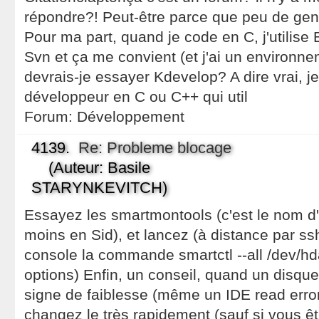
répondre?! Peut-être parce que peu de gen
Pour ma part, quand je code en C, j'utilis
Svn et ça me convient (et j'ai un environne
devrais-je essayer Kdevelop? A dire vrai, je
développeur en C ou C++ qui util
Forum:
Développement
4139.
Re: Probleme blocage
(Auteur: Basile
STARYNKEVITCH)
Essayez les smartmontools (c'est le nom d
moins en Sid), et lancez (à distance par s
console la commande smartctl --all /dev/hda 
options) Enfin, un conseil, quand un disqu
signe de faiblesse (même un IDE read error
changez le très rapidement (sauf si vous êt