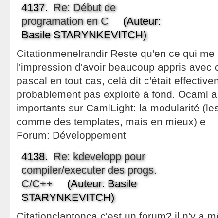
4137.
Re: Début de
programation en C
(Auteur:
Basile STARYNKEVITCH)
Citationmenelrandir Reste qu'en ce qui me 
l'impression d'avoir beaucoup appris avec
pascal en tout cas, celà dit c'était effective
probablement pas exploité à fond. Ocaml ap
importants sur CamlLight: la modularité (le
comme des templates, mais en mieux) e
Forum:
Développement
4138.
Re: kdevelopp pour
compiler/executer des progs.
C/C++
(Auteur: Basile
STARYNKEVITCH)
Citationclaptonça c'est un forum? il n'y a 