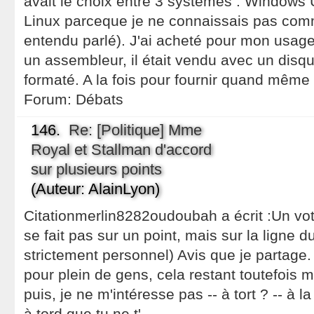
avait le choix entre 3 systèmes : Windows Un
Linux parceque je ne connaissais pas comme
entendu parlé). J'ai acheté pour mon usag
un assembleur, il était vendu avec un disq
formaté. A la fois pour fournir quand mêm
Forum:
Débats
146.
Re: [Politique] Mme
Royal et Stallman d'accord
sur plusieurs points
(Auteur: AlainLyon)
Citationmerlin8282oudoubah a écrit :Un vo
se fait pas sur un point, mais sur la ligne d
strictement personnel) Avis que je partage. 
pour plein de gens, cela restant toutefois 
puis, je ne m'intéresse pas -- à tort ? -- à la
à tord que tu ne t'