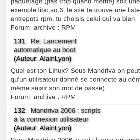
paquetage (pas trop quand même) soit une 
exemple libc.so.6, le site te trouve une lis
entrepots rpm, tu choisis celui qui va bien.
Forum:
archive : RPM
131.
Re: Lancement
automatique au boot
(Auteur: AlainLyon)
Quel est ton Linux? Sous Mandriva on peu
qu'un utilisateur donné se connecte au dém
même saisir son mot de passe)
Forum:
archive : RPM
132.
Mandriva 2006 : scripts
à la connexion utilisateur
(Auteur: AlainLyon)
Sous Mandriva 2006 je sais lancer un scri