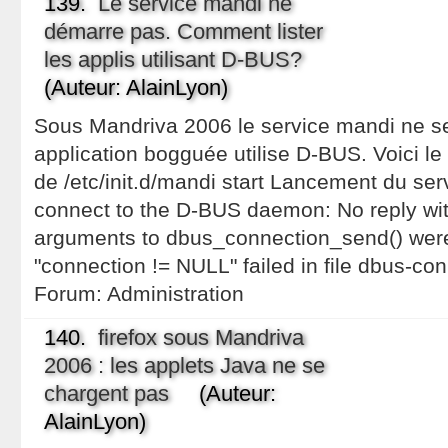
139.
Le service mandi ne
démarre pas. Comment lister
les applis utilisant D-BUS?
(Auteur: AlainLyon)
Sous Mandriva 2006 le service mandi ne s
application bogguée utilise D-BUS. Voici 
de /etc/init.d/mandi start Lancement du ser
connect to the D-BUS daemon: No reply wit
arguments to dbus_connection_send() were 
"connection != NULL" failed in file dbus-con
Forum:
Administration
140.
firefox sous Mandriva
2006 : les applets Java ne se
chargent pas
(Auteur:
AlainLyon)