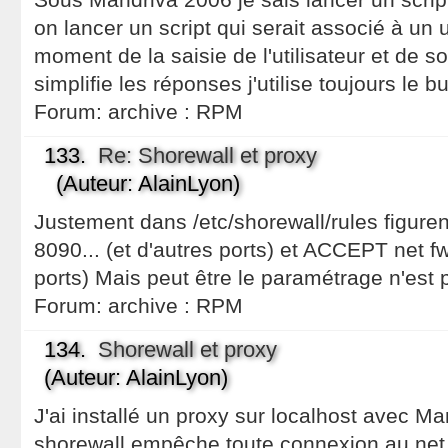
on lancer un script qui serait associé à un u
moment de la saisie de l'utilisateur et de 
simplifie les réponses j'utilise toujours l
Forum:
archive : RPM
133.
Re: Shorewall et proxy
(Auteur: AlainLyon)
Justement dans /etc/shorewall/rules figur
8090... (et d'autres ports) et ACCEPT net fw
ports) Mais peut être le paramétrage n'est p
Forum:
archive : RPM
134.
Shorewall et proxy
(Auteur: AlainLyon)
J'ai installé un proxy sur localhost avec M
shorewall empêche toute connexion au net p