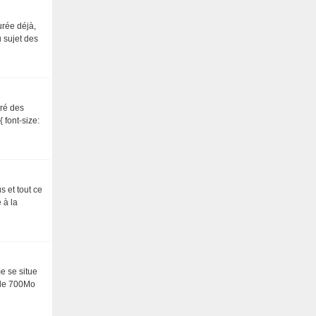
urée déjà,
u sujet des
gré des
 font-size:
s et tout ce
 à la
e se situe
 de 700Mo