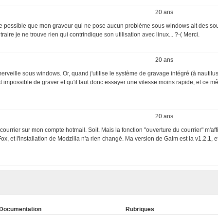
20 ans
ce possible que mon graveur qui ne pose aucun problème sous windows ait des sou
re je ne trouve rien qui contrindique son utilisation avec linux... ?-( Merci.
20 ans
erveille sous windows. Or, quand j'utilise le système de gravage intégré (à nautil
est impossible de graver et qu'il faut donc essayer une vitesse moins rapide, et ce m
20 ans
urrier sur mon compte hotmail. Soit. Mais la fonction "ouverture du courrier" m'aff
Fox, et l'installation de Modzilla n'a rien changé. Ma version de Gaim est la v1.2.1, et
Documentation
Rubriques