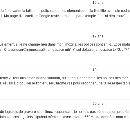
19 ans
ire varier la taille des polices pour les éléments dont la lisibilité avait été resta
-1. Ma page d'accueil de Google reste identique, par exemple. Je n'ai rien trouvé a
19 ans
justement, si je ne change rien dans mon .mozilla, les polices sont en -1. Et ce mal
.css : CitationuserChrome.css@namespace url("; /* set default namespace to XUL */ * {
19 ans
refox 2. Tout allait bien quand soudain, du jour au lendemain, les polices des menu
ai réussi à bidouiller le fichier userChrome.css pour redonner une taille respectable
20 ans
 de logiciels de gravure sous linux ; cependant, je ne suis pas sùr que mon problèm
 Certains de ces logiciels stipulent même qu'avec environ 660Mo de données mon cd