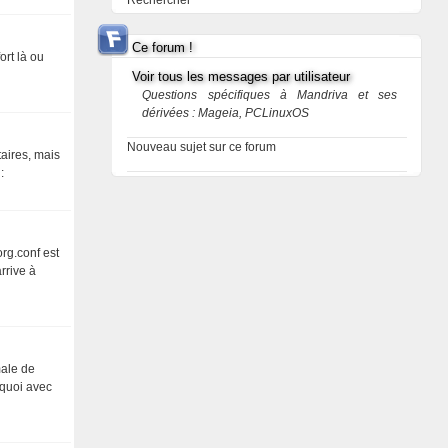
Rechercher
Ce forum !
ort là ou
Voir tous les messages par utilisateur
Questions spécifiques à Mandriva et ses
dérivées : Mageia, PCLinuxOS
Nouveau sujet sur ce forum
taires, mais
:
rg.conf est
rrive à
male de
e quoi avec