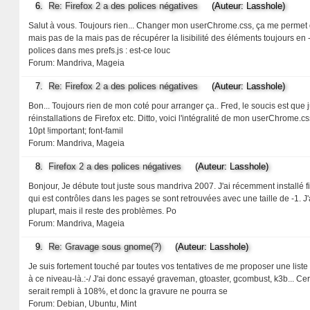
6.
Re: Firefox 2 a des polices négatives
(Auteur: Lasshole)
Salut à vous. Toujours rien... Changer mon userChrome.css, ça me permet de fa
mais pas de la mais pas de récupérer la lisibilité des éléments toujours en 
polices dans mes prefs.js : est-ce louc
Forum:
Mandriva, Mageia
7.
Re: Firefox 2 a des polices négatives
(Auteur: Lasshole)
Bon... Toujours rien de mon coté pour arranger ça.. Fred, le soucis est que 
réinstallations de Firefox etc. Ditto, voici l'intégralité de mon userChrome
10pt !important; font-famil
Forum:
Mandriva, Mageia
8.
Firefox 2 a des polices négatives
(Auteur: Lasshole)
Bonjour, Je débute tout juste sous mandriva 2007. J'ai récemment installé fi
qui est contrôles dans les pages se sont retrouvées avec une taille de -1. J'
plupart, mais il reste des problèmes. Po
Forum:
Mandriva, Mageia
9.
Re: Gravage sous gnome(?)
(Auteur: Lasshole)
Je suis fortement touché par toutes vos tentatives de me proposer une liste
à ce niveau-là.:-/ J'ai donc essayé graveman, gtoaster, gcombust, k3b...
serait rempli à 108%, et donc la gravure ne pourra se
Forum:
Debian, Ubuntu, Mint