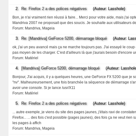
2.
Re: Firefox 2 a des polices négatives
(Auteur: Lasshole)
Bon, je n'ai vraiment rien réussi à faire... Merci pour votre aide, mais j'ai 
Mandriva 2007 ne proposait que des soucis. Je souhaite aux utilisateurs d
Forum:
Mandriva, Mageia
3.
Re: [Mandriva] GeForce 5200, démarrage bloqué
(Auteur: Lass
ok, j'ai un peu avancé mais ça ne marche toujours pas. J'ai essayé le coup du
pas moyen de les charger. C'est d'ailleurs là que j'aurais besoin d'encore 
Forum:
Matériel
4.
[Mandriva] GeForce 5200, démarrage bloqué
(Auteur: Lasshole
Bonjour, J'ai acquis, il y a quelques heures, une GeForce FX 5200 que je 
"nv". Malheureursement, une fois branchée la séquence de démarrage s'arrêt
avoir une console. Si je lance /usr/X11
Forum:
Matériel
5.
Re: Firefox 2 a des polices négatives
(Auteur: Lasshole)
... autre exemple, je viens du site des pages jaunes, j'étais ravi de consta
Firefox... ... des fois c'est possible (pages jaunes), des fois ça ne veut rien
les pages à affich
Forum:
Mandriva, Mageia