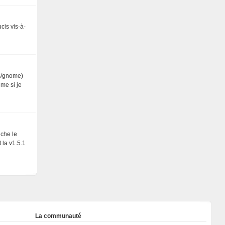
cis vis-à-
us/gnome)
ême si je
iche le
 la v1.5.1
La communauté