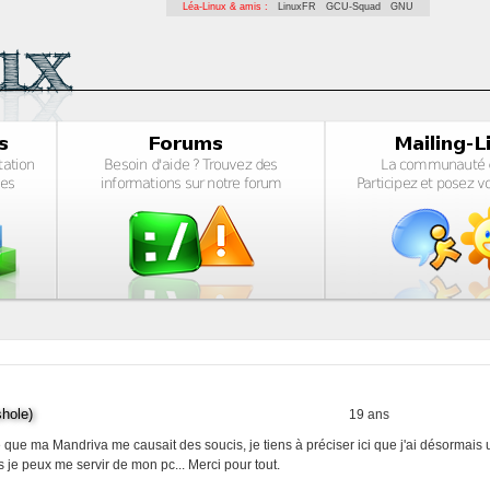
Léa-Linux & amis :
LinuxFR
GCU-Squad
GNU
hole)
19 ans
ue ma Mandriva me causait des soucis, je tiens à préciser ici que j'ai désormais
 je peux me servir de mon pc... Merci pour tout.