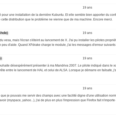
19 ans
opté pour une installation de la dernière Kubuntu. Et elle semble bien apporter du conf
e cette distribution que le problème ne vienne que de ma machine. Encore merci.
hole)
19 ans
 vesa, mais l'écran s'éteint au lancement de X. J'ai pu installer les pilotes proprié
un peu d'aide. Quand XFdrake charge le module, j'ai les messages d'erreur suivants 
)
19 ans
souhaite désespérément présenter à ma Mandriva 2007. Le pilote indiqué dans le xo
e entre le lancement de HAL et celui de ALSA. Lorsque je démarre en failsafe, j'a
19 ans
ter que je pouvais me servir des champs avec une facilité digne d'une utilisation nor
 savoir (myspace, yahoo...), j'ai de plus en plus l'impression que Firefox fait n'import