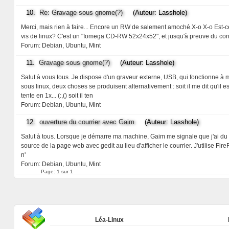
10.
Re: Gravage sous gnome(?)
(Auteur: Lasshole)
Merci, mais rien à faire... Encore un RW de salement amoché.X-o X-o Est-
vis de linux? C'est un "Iomega CD-RW 52x24x52", et jusqu'à preuve du contrai
Forum:
Debian, Ubuntu, Mint
11.
Gravage sous gnome(?)
(Auteur: Lasshole)
Salut à vous tous. Je dispose d'un graveur externe, USB, qui fonctionne à m
sous linux, deux choses se produisent alternativement : soit il me dit qu'il 
tente en 1x... (:,() soit il ten
Forum:
Debian, Ubuntu, Mint
12.
ouverture du courrier avec Gaim
(Auteur: Lasshole)
Salut à tous. Lorsque je démarre ma machine, Gaim me signale que j'ai du co
source de la page web avec gedit au lieu d'afficher le courrier. J'utilise Fire
n'
Forum:
Debian, Ubuntu, Mint
Page:
1 sur 1
Léa-Linux