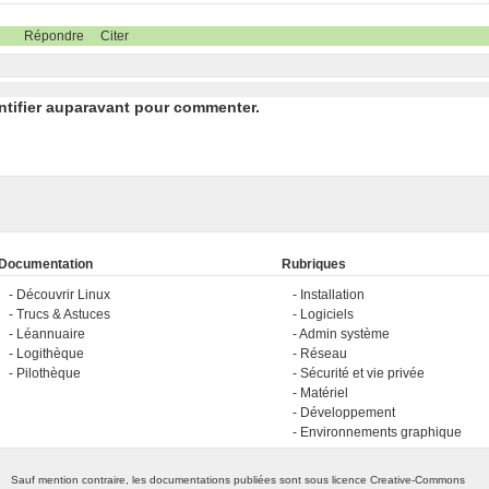
Répondre
Citer
ntifier auparavant pour commenter.
Documentation
Rubriques
Découvrir Linux
Installation
Trucs & Astuces
Logiciels
Léannuaire
Admin système
Logithèque
Réseau
Pilothèque
Sécurité et vie privée
Matériel
Développement
Environnements graphique
Sauf mention contraire, les documentations publiées sont sous licence
Creative-Commons