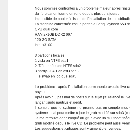
Nous sommes confrontés à un problème majeur après l'insta
du libre car on tourne en rond depuis plusieurs jours :
Impossible de booter à l'issue de l'installation de la distribut
La machine concernée est un portable Benq Joybook A53 dont 
CPU dual core
RAM 2x1GB DDR2 667
120 GO SATA
Intel x3100
3 partitions locales
1 vista en NTFS sda1
2 "D" données en NTFS sda2
3 hardy 8.04.1 en ext3 sda3
+ le swap en logique sda5
Le problème : après l'installation permanente avec le live-
noyau.
Après avoir lu pas mal de posts sur le sujet j'ai relancé le li
lançant sudo nautilus et gedit.
Il semble que le système ne prenne pas en compte mes 
système local pour mettre à jour le grub modifié sur sda3 (car 
Je me retrouve donc bloqué au grub avec un multiboot théoriqu
grub modifié depuis le live CD. Le problème peut aussi venir 
Les suggestions et critiques sont vraiment bienvenues.