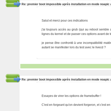
Re: premier boot impossible après installation en mode noapic 
Salut et merci pour ces indications
j'ai toujours accès au grub (qui au reboot semble av
lignes du kernel et de passer ces options avant de 
je pense être confronté à une incompatibilité maté
autant se manifester lors du test avec le livecd ?
Re: premier boot impossible après installation en mode noapic 
Essayes de virer les options de framebuffer !
C'est en forgeant qu'on devient forgeron, et c'est e