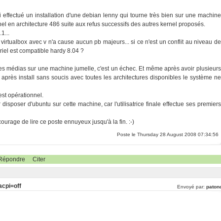
ai effectué un installation d'une debian lenny qui tourne très bien sur une machine
nel en architecture 486 suite aux refus successifs des autres kernel proposés.
1...
s virtualbox avec v n'a cause aucun pb majeurs... si ce n'est un conflit au niveau de
riel est compatible hardy 8.04 ?
es médias sur une machine jumelle, c'est un échec. Et même après avoir plusieurs
 après install sans soucis avec toutes les architectures disponibles le système ne
est opérationnel.
 disposer d'ubuntu sur cette machine, car l'utilisatrice finale effectue ses premiers
ourage de lire ce poste ennuyeux jusqu'à la fin. :-)
Poste le Thursday 28 August 2008 07:34:56
Répondre
Citer
acpi=off
Envoyé par:
patonc