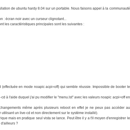
llation de ubuntu hardy 8.04 sur un portable. Nous faisons appel à la communauté
ion : écran noir avec un curseur clignotant...
les caractéristiques principales sont les suivantes :
cd (effectuée en mode noapic acpi=off) qui semble réussie. Impossible de booter le
ve-cd à l'aide duquel j'ai pu modifier le "menu.lst" avec les valeurs noapic acpi=off en
changements même après plusieurs reboot en effet je ne peux pas accéder au
utilisant un live-cd et non directement sur le système installé).
e mais en pratique seul vista se lance. Peut être il y a t'il moyen d'enregistrer le
d'ailleurs ?