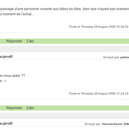
 le passage d'une personne ouverte aux idées du libre, bien que n'ayant pas vraimen
u moment de l'achat...
Poste le Thursday 28 August 2008 15:28:26
Répondre
Citer
acpi=off
Envoyé par:
patonc
de nous aider ??
 :-/
Poste le Thursday 28 August 2008 17:24:18
Répondre
Citer
acpi=off
Envoyé par:
Vincent-Xavier JU