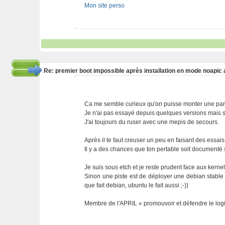
Mon site perso
Re: premier boot impossible après installation en mode noapic 
Ca me semble curieux qu'on puisse monter une parti
Je n'ai pas essayé depuis quelques versions mais su
J'ai toujours du ruser avec une mepis de secours.
Après il te faut creuser un peu en faisant des essai
Il y a des chances que ton pertable soit documenté 
Je suis sous etch et je reste prudent face aux kerne
Sinon une piste est de déployer une debian stable su
que fait debian, ubuntu le fait aussi ;-))
Membre de l'APRIL « promouvoir et défendre le logic