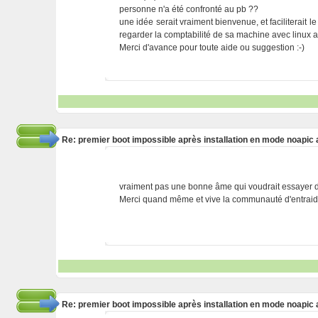
personne n'a été confronté au pb ??
une idée serait vraiment bienvenue, et faciliterait
regarder la comptabilité de sa machine avec linux a
Merci d'avance pour toute aide ou suggestion :-)
Re: premier boot impossible après installation en mode noapic 
vraiment pas une bonne âme qui voudrait essayer 
Merci quand même et vive la communauté d'entraide
Re: premier boot impossible après installation en mode noapic 