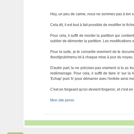
Hey, un peu de calme, nous ne sommes pas à ton s
Cela dit, il est tout à fait possible de modifier le fi
Pour cela, il suffit de monter la partition qui contient
oublier de démonter la partition. Les modifications 
Pour la suite, je te conseille vivement de te documen
/boot/grub/menu.lst à chaque mise à jour du noyau.
D'autre part, tu ne précises pas vraiment si tu a
redémarrage. Pour cela, il suffit de faire 'e' sur la l
'Echap' puis 'b' pour démarrer avec l'entrée ainsi m
C'est en forgeant qu'on devient forgeron, et c'est e
Mon site perso