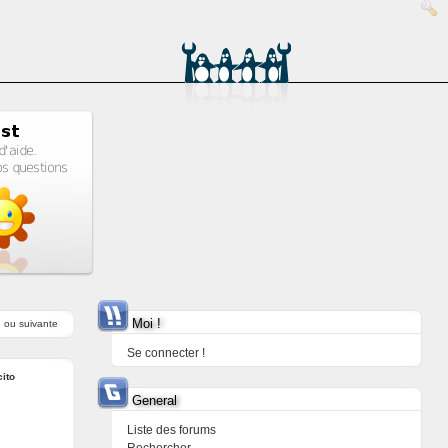
Moi !
e
ou
suivante
Se connecter !
ito
General
Liste des forums