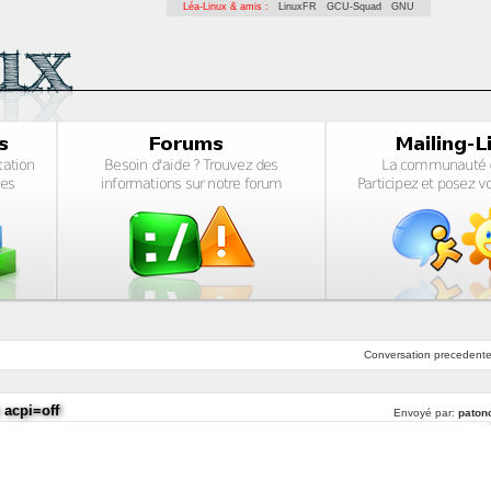
Léa-Linux & amis :
LinuxFR
GCU-Squad
GNU
Conversation
precedent
 acpi=off
Envoyé par:
patonc