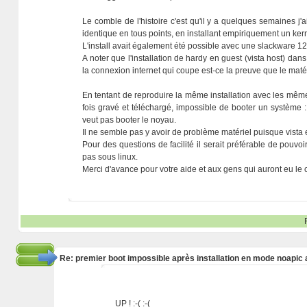
Le comble de l'histoire c'est qu'il y a quelques semaines j'
identique en tous points, en installant empiriquement un ker
L'install avait également été possible avec une slackware 12.
A noter que l'installation de hardy en guest (vista host) dan
la connexion internet qui coupe est-ce la preuve que le maté
En tentant de reproduire la même installation avec les mêm
fois gravé et téléchargé, impossible de booter un système :
veut pas booter le noyau.
Il ne semble pas y avoir de problème matériel puisque vista 
Pour des questions de facilité il serait préférable de pouvoir
pas sous linux.
Merci d'avance pour votre aide et aux gens qui auront eu le c
Re: premier boot impossible après installation en mode noapic 
UP ! :-( :-(