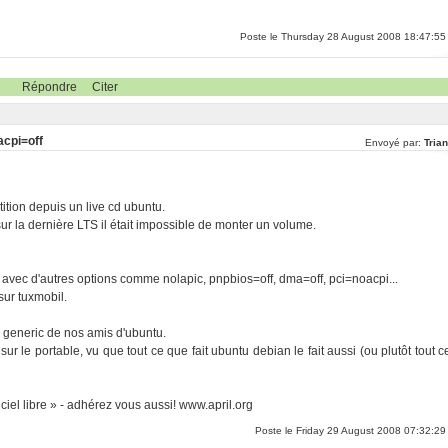
Poste le Thursday 28 August 2008 18:47:55
Répondre
Citer
acpi=off
Envoyé par:
Tria
tion depuis un live cd ubuntu.
r la dernière LTS il était impossible de monter un volume.
s avec d'autres options comme nolapic, pnpbios=off, dma=off, pci=noacpi...
sur tuxmobil.
l generic de nos amis d'ubuntu.
r le portable, vu que tout ce que fait ubuntu debian le fait aussi (ou plutôt tout c
iel libre » - adhérez vous aussi! www.april.org
Poste le Friday 29 August 2008 07:32:29