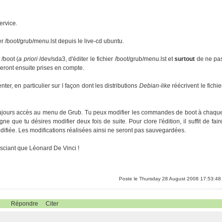
ervice.
chier /boot/grub/menu.lst depuis le live-cd ubuntu.
 /boot (
a priori
/dev/sda3, d'éditer le fichier /boot/grub/menu.lst et
surtout
de ne pa
seront ensuite prises en compte.
ter, en particulier sur l façon dont les distributions
Debian-like
réécrivent le fichie
s toujours accès au menu de Grub. Tu peux modifier les commandes de boot à chaqu
igne que tu désires modifier deux fois de suite. Pour clore l'édition, il suffit de fair
odifiée. Les modifications réalisées ainsi ne seront pas sauvegardées.
n sciant que Léonard De Vinci !
Poste le Thursday 28 August 2008 17:53:48
Répondre
Citer