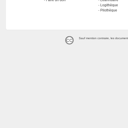
Faire un don
Léannuaire
Logithèque
Pilothèque
Sauf mention contraire, les document