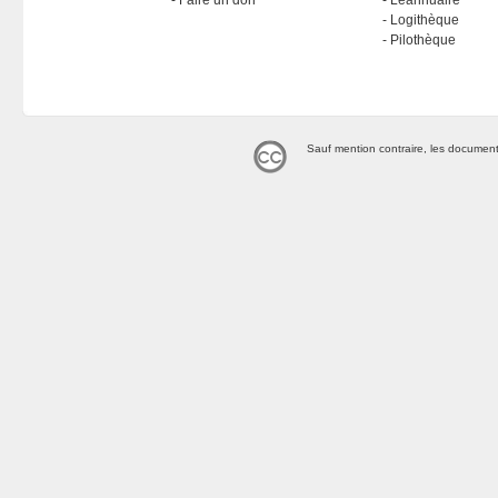
Faire un don
Léannuaire
Logithèque
Pilothèque
Sauf mention contraire, les document