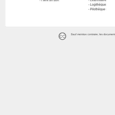
Faire un don
Léannuaire
Logithèque
Pilothèque
Sauf mention contraire, les document