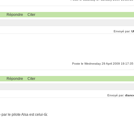
Répondre
Citer
Envoyé par:
U
Poste le Wednesday 29 April 2009 19:17:35
Répondre
Citer
Envoyé par:
dianc
 par le pilote Alsa est celui-là: