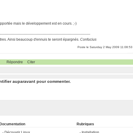
pportée mais le développement est en cours. ;-)
-----------------------------------------------------------------------------
res. Ainsi beaucoup d'ennuis te seront épargnés.
Confucius
Poste le Saturday 2 May 2009 11:08:53
Répondre
Citer
ntifier auparavant pour commenter.
Documentation
Rubriques
Découvrir Linux
Installation