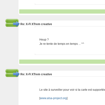
Re: X-Fi XTrem creative
Heup ?
Je re-tente de temps en temps ... ^^
Re: X-Fi XTrem creative
Le site à surveiller pour voir si ta carte est supportée
[
www.alsa-project.org
]