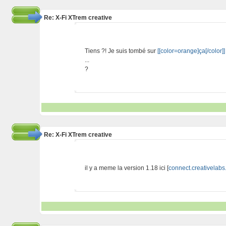
Re: X-Fi XTrem creative
Tiens ?! Je suis tombé sur
[[color=orange]ça[/color]]
...
?
Re: X-Fi XTrem creative
il y a meme la version 1.18 ici [
connect.creativelab