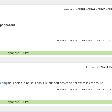
Envoyé par:
&#1048;&#1074;&#1072;&#10
par hazard.
Poste le Tuesday 11 November 2008 04:07:20
Répondre
Citer
Envoyé par:
NightIsB
s.com
] mais helas je ne sais pas si le support des carte pci express est assure
Poste le Tuesday 11 November 2008 05:07:18
Répondre
Citer