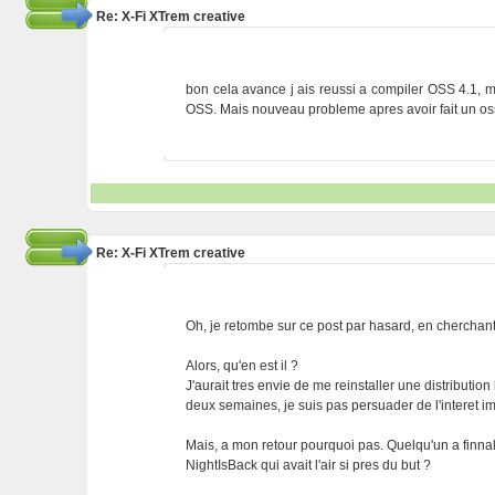
Re: X-Fi XTrem creative
bon cela avance j ais reussi a compiler OSS 4.1, m
OSS. Mais nouveau probleme apres avoir fait un osst
Re: X-Fi XTrem creative
Oh, je retombe sur ce post par hasard, en cherchant
Alors, qu'en est il ?
J'aurait tres envie de me reinstaller une distribution
deux semaines, je suis pas persuader de l'interet i
Mais, a mon retour pourquoi pas. Quelqu'un a finna
NightIsBack qui avait l'air si pres du but ?