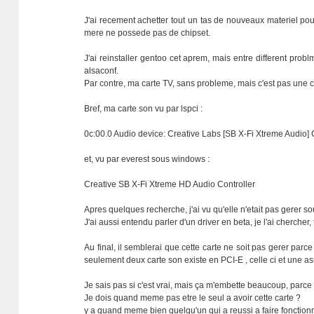
J'ai recement achetter tout un tas de nouveaux materiel pou
mere ne possede pas de chipset.
J'ai reinstaller gentoo cet aprem, mais entre different pro
alsaconf.
Par contre, ma carte TV, sans probleme, mais c'est pas une ca
Bref, ma carte son vu par lspci :
0c:00.0 Audio device: Creative Labs [SB X-Fi Xtreme Audio
et, vu par everest sous windows :
Creative SB X-Fi Xtreme HD Audio Controller
Apres quelques recherche, j'ai vu qu'elle n'etait pas gerer so
J'ai aussi entendu parler d'un driver en beta, je l'ai chercher,
Au final, il semblerai que cette carte ne soit pas gerer parce 
seulement deux carte son existe en PCI-E , celle ci et une as
Je sais pas si c'est vrai, mais ça m'embette beaucoup, parce 
Je dois quand meme pas etre le seul a avoir cette carte ?
y a quand meme bien quelqu'un qui a reussi a faire fonctionn