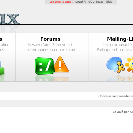
Léa-Linux & amis :
LinuxFR
GCU-Squad
GNU
Conversation
precedent
Envoyé par:
U