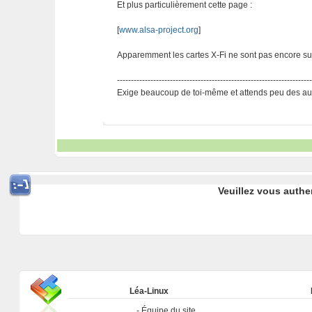
Et plus particulièrement cette page :
[
www.alsa-project.org
]
Apparemment les cartes X-Fi ne sont pas encore su
---------------------------------------------------------------------
Exige beaucoup de toi-même et attends peu des aut
Veuillez vous authe
Léa-Linux
Équipe du site