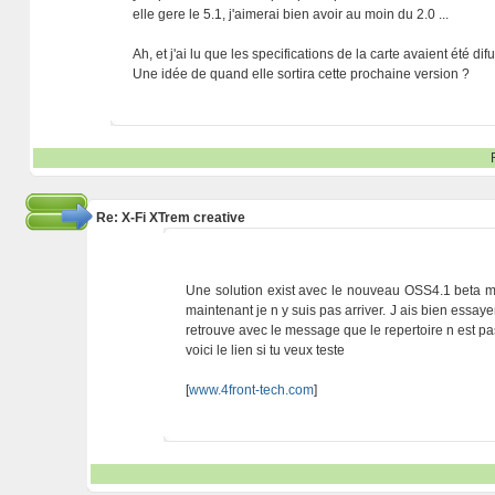
elle gere le 5.1, j'aimerai bien avoir au moin du 2.0 ...
Ah, et j'ai lu que les specifications de la carte avaient été d
Une idée de quand elle sortira cette prochaine version ?
Re: X-Fi XTrem creative
Une solution exist avec le nouveau OSS4.1 beta m
maintenant je n y suis pas arriver. J ais bien essay
retrouve avec le message que le repertoire n est pa
voici le lien si tu veux teste
[
www.4front-tech.com
]