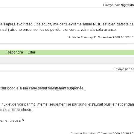
Envoyé par:
NightIsB
ais apres avoir resolu ce soucit, ma carte extreme audio PCIE est bien detecte pa
est j ais une erreur sur les output donc encore a voir mais cela avance
Poste le Tuesday 11 November 2008 18:52:48
Répondre
Citer
Envoyé par:
U
 sur google si ma carte serait maintenant supportée !
 linux et de voir par moi meme, seulement, je part lundi et j'aurait plus le net pendan
mmediat de la chose.
lement reussi ?
Poste le Saturday 17 January 2009 16:26:39