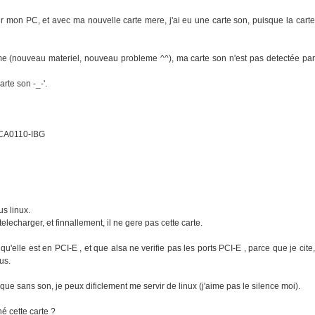
r mon PC, et avec ma nouvelle carte mere, j'ai eu une carte son, puisque la carte
blme (nouveau materiel, nouveau probleme ^^), ma carte son n'est pas detectée par
rte son -_-'.
] CA0110-IBG
us linux.
 telecharger, et finnallement, il ne gere pas cette carte.
qu'elle est en PCI-E , et que alsa ne verifie pas les ports PCI-E , parce que je cite,
us.
que sans son, je peux dificlement me servir de linux (j'aime pas le silence moi).
é cette carte ?