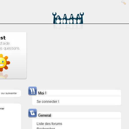
Moi !
e
ou
suivante
Se connecter !
lrar
General
Liste des forums