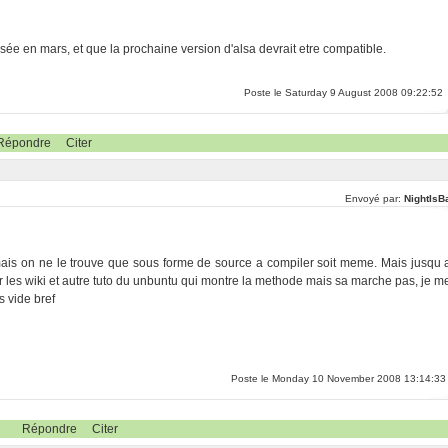
ifusée en mars, et que la prochaine version d'alsa devrait etre compatible.
Poste le Saturday 9 August 2008 09:22:52
Répondre
Citer
Envoyé par:
NightIsB
ais on ne le trouve que sous forme de source a compiler soit meme. Mais jusqu 
er les wiki et autre tuto du unbuntu qui montre la methode mais sa marche pas, je m
s vide bref
Poste le Monday 10 November 2008 13:14:33
Répondre
Citer