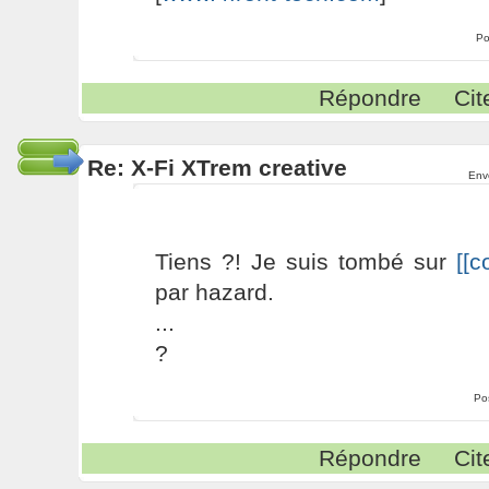
Po
Répondre
Cit
Re: X-Fi XTrem creative
Env
Tiens ?! Je suis tombé sur
[[c
par hazard.
...
?
Po
Répondre
Cit