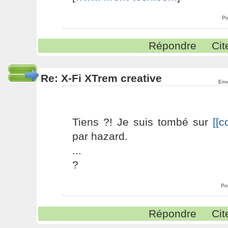
Po
Répondre
Cit
Re: X-Fi XTrem creative
Env
Tiens ?! Je suis tombé sur
[[c
par hazard.
...
?
Po
Répondre
Cit