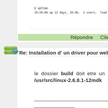
$ uptime

19:28:06 up 12 days, 20:46,  2 users,  load
Répondre
Cit
Re: Installation d' un driver pour w
le dossier
build
doit etre un 
/usr/src/linux-2.6.8.1-12mdk
-------------------------------------------
------------------------