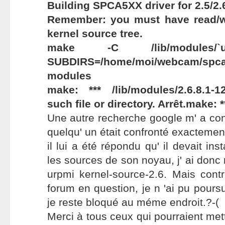
Building SPCA5XX driver for 2.5/2.6
Remember: you must have read/wr
kernel source tree.
make -C /lib/modules/`u
SUBDIRS=/home/moi/webcam/spca
modules
make: *** /lib/modules/2.6.8.1-
such file or directory. Arrêt.make: *
Une autre recherche google m' a con
quelqu' un était confronté exactem
il lui a été répondu qu' il devait ins
les sources de son noyau, j' ai do
urpmi kernel-source-2.6. Mais cont
forum en question, je n 'ai pu poursu
je reste bloqué au méme endroit.?-(
Merci à tous ceux qui pourraient met