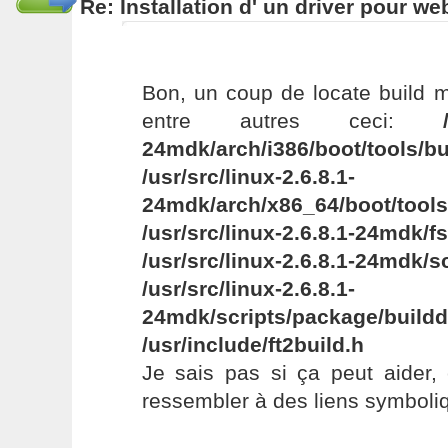
Re: Installation d' un driver pour w
Bon, un coup de locate build m
entre autres ceci:
24mdk/arch/i386/boot/tools/bu
/usr/src/linux-2.6.8.1-
24mdk/arch/x86_64/boot/tools
/usr/src/linux-2.6.8.1-24mdk/fs
/usr/src/linux-2.6.8.1-24mdk/s
/usr/src/linux-2.6.8.1-
24mdk/scripts/package/build
/usr/include/ft2build.h
Je sais pas si ça peut aider,
ressembler à des liens symboliq