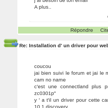
j ai besoin de ton email
A plus..
Répondre
Cit
Re: Installation d' un driver pour w
coucou
jai bien suivi le forum et jai 
cam no name
c'est une connectland plus p
zc0301p"
y ' a t'il un driver pour cett
10.1 discovery