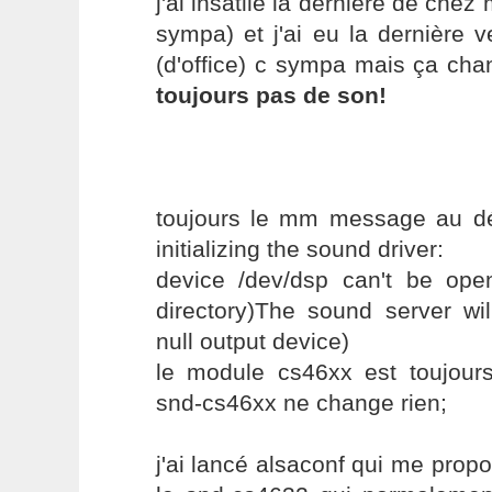
j'ai insatllé la dernière de chez
sympa) et j'ai eu la dernière v
(d'office) c sympa mais ça ch
toujours pas de son!
toujours le mm message au dé
initializing the sound driver:
device /dev/dsp can't be ope
directory)The sound server wil
null output device)
le module cs46xx est toujours
snd-cs46xx ne change rien;
j'ai lancé alsaconf qui me prop