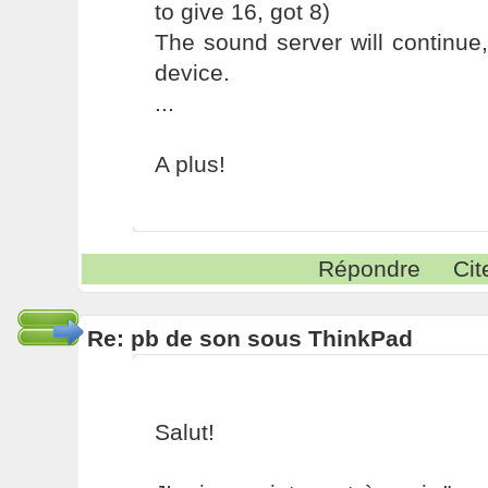
to give 16, got 8)
The sound server will continue,
device.
...
A plus!
Répondre
Cit
Re: pb de son sous ThinkPad
Salut!