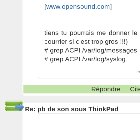
[
www.opensound.com
]
tiens tu pourrais me donner le
courrier si c'est trop gros !!!)
# grep ACPI /var/log/messages
# grep ACPI /var/log/syslog
Po
Répondre
Cit
Re: pb de son sous ThinkPad