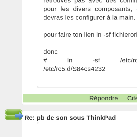
retrouves pas avec des confilt
pour les divers composants,
devras les configurer à la main.
pour faire ton lien ln -sf fichiero
donc
# ln -sf /etc/rc.d/sysi
/etc/rc5.d/S84cs4232
Répondre
Cit
Re: pb de son sous ThinkPad