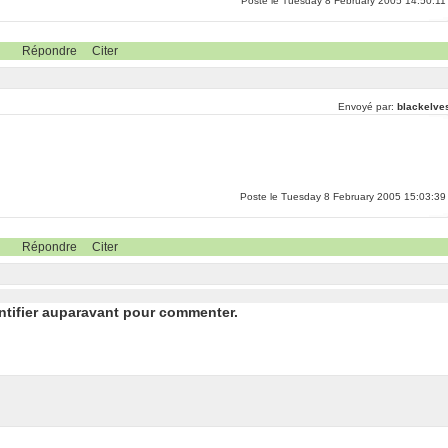
Poste le Tuesday 8 February 2005 14:50:11
Répondre
Citer
Envoyé par:
blackelve
Poste le Tuesday 8 February 2005 15:03:39
Répondre
Citer
ntifier auparavant pour commenter.