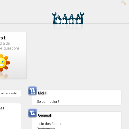
Moi !
e
ou
suivante
Se connecter !
s16
General
Liste des forums