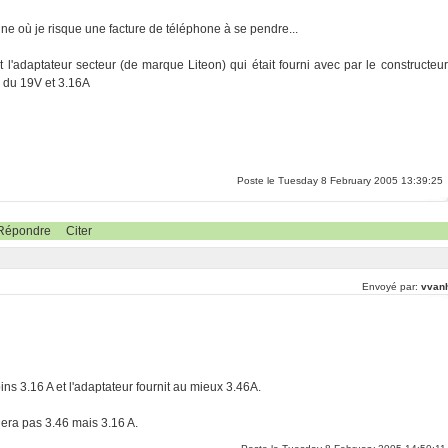
ine où je risque une facture de téléphone à se pendre...
l'adaptateur secteur (de marque Liteon) qui était fourni avec par le constructeur
 du 19V et 3.16A
Poste le Tuesday 8 February 2005 13:39:25
Répondre
Citer
Envoyé par:
vvanh
s 3.16 A et l'adaptateur fournit au mieux 3.46A.
nnera pas 3.46 mais 3.16 A.