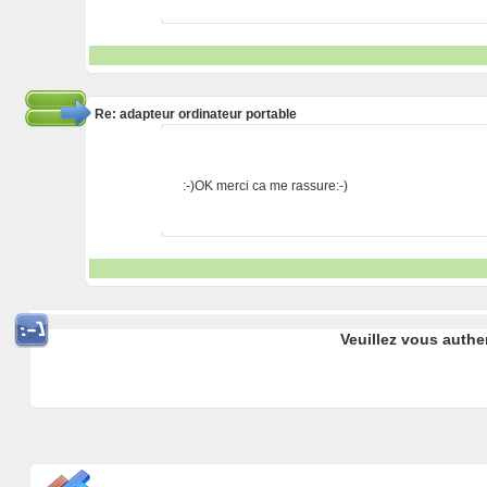
Re: adapteur ordinateur portable
:-)OK merci ca me rassure:-)
Veuillez vous authe