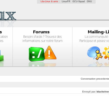
Léa-Linux & amis :
LinuxFR
GCU-Squad
GNU
Conversation
precedent
Envoyé par:
blackelve