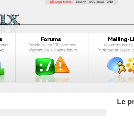
Léa-Linux & amis :
LinuxFR
GCU-Squad
GNU
Le pr