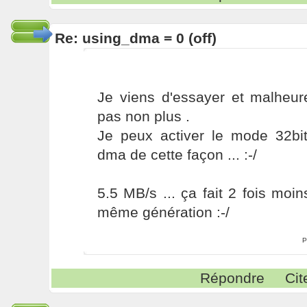
Re: using_dma = 0 (off)
Je viens d'essayer et malheu
pas non plus .
Je peux activer le mode 32b
dma de cette façon ... :-/
5.5 MB/s ... ça fait 2 fois moi
même génération :-/
P
Répondre
Cit