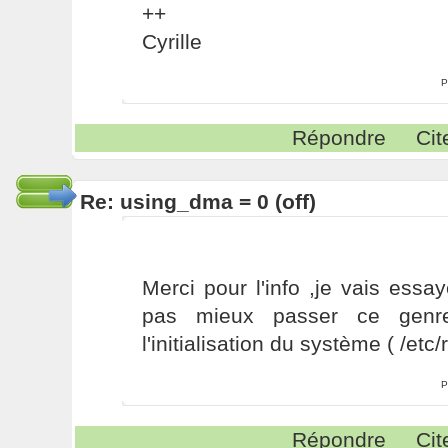
++
Cyrille
P
Répondre
Cit
Re: using_dma = 0 (off)
Merci pour l'info ,je vais essay
pas mieux passer ce genr
l'initialisation du système ( /etc/
P
Répondre
Cit