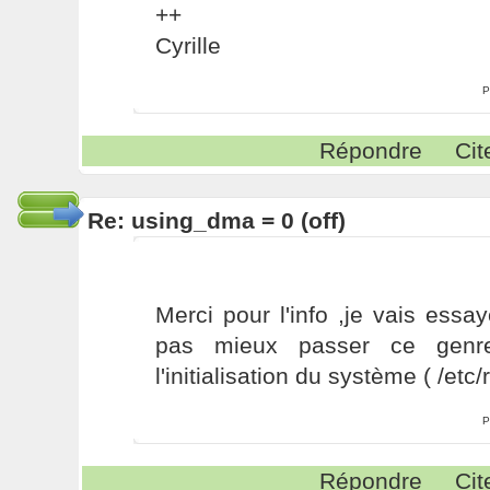
++
Cyrille
P
Répondre
Cit
Re: using_dma = 0 (off)
Merci pour l'info ,je vais essay
pas mieux passer ce genr
l'initialisation du système ( /etc/
P
Répondre
Cit