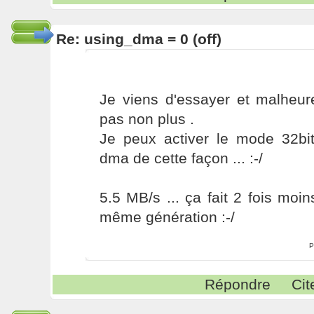
Re: using_dma = 0 (off)
Je viens d'essayer et malheu
pas non plus .
Je peux activer le mode 32b
dma de cette façon ... :-/
5.5 MB/s ... ça fait 2 fois moi
même génération :-/
P
Répondre
Cit