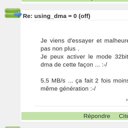
Re: using_dma = 0 (off)
Je viens d'essayer et malheu
pas non plus .
Je peux activer le mode 32b
dma de cette façon ... :-/
5.5 MB/s ... ça fait 2 fois moi
même génération :-/
P
Répondre
Cit