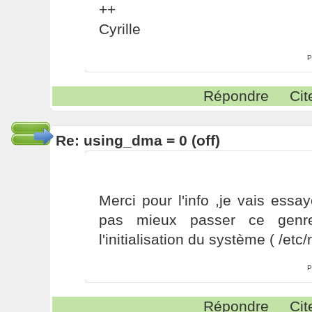
++
Cyrille
P
Répondre
Cit
Re: using_dma = 0 (off)
Merci pour l'info ,je vais essay
pas mieux passer ce genr
l'initialisation du système ( /etc/
P
Répondre
Cit