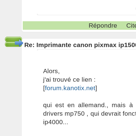
Répondre
Cit
Re: Imprimante canon pixmax ip150
Alors,
j'ai trouvé ce lien :
[
forum.kanotix.net
]
qui est en allemand., mais à p
drivers mp750 , qui devrait fonc
ip4000...