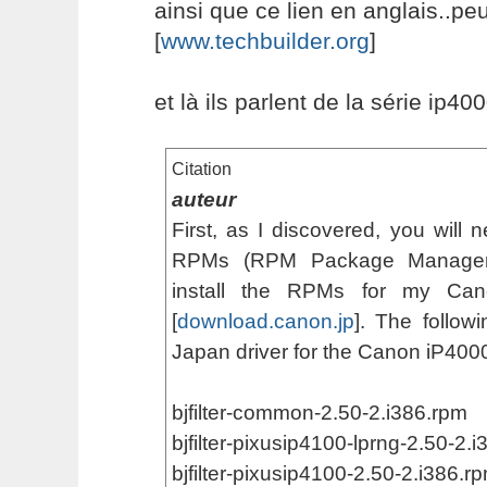
ainsi que ce lien en anglais..peut
[
www.techbuilder.org
]
et là ils parlent de la série ip400
Citation
auteur
First, as I discovered, you will n
RPMs (RPM Package Manager
install the RPMs for my Cano
[
download.canon.jp
]. The follow
Japan driver for the Canon iP4000
bjfilter-common-2.50-2.i386.rpm
bjfilter-pixusip4100-lprng-2.50-2.
bjfilter-pixusip4100-2.50-2.i386.r