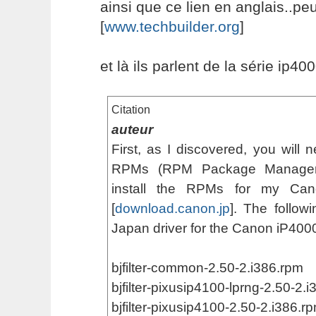
ainsi que ce lien en anglais..peut
[
www.techbuilder.org
]
et là ils parlent de la série ip400
Citation
auteur
First, as I discovered, you will n
RPMs (RPM Package Manager
install the RPMs for my Cano
[
download.canon.jp
]. The follow
Japan driver for the Canon iP4000
bjfilter-common-2.50-2.i386.rpm
bjfilter-pixusip4100-lprng-2.50-2.
bjfilter-pixusip4100-2.50-2.i386.r