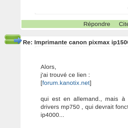
Répondre
Cit
Re: Imprimante canon pixmax ip150
Alors,
j'ai trouvé ce lien :
[
forum.kanotix.net
]
qui est en allemand., mais à p
drivers mp750 , qui devrait fonc
ip4000...