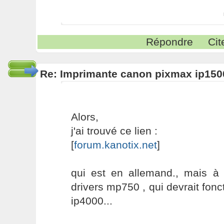
Répondre
Cit
Re: Imprimante canon pixmax ip150
Alors,
j'ai trouvé ce lien :
[
forum.kanotix.net
]
qui est en allemand., mais à p
drivers mp750 , qui devrait fonc
ip4000...