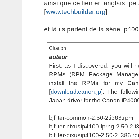
ainsi que ce lien en anglais..peut
[
www.techbuilder.org
]
et là ils parlent de la série ip400
Citation
auteur
First, as I discovered, you will n
RPMs (RPM Package Manager
install the RPMs for my Cano
[
download.canon.jp
]. The follow
Japan driver for the Canon iP4000
bjfilter-common-2.50-2.i386.rpm
bjfilter-pixusip4100-lprng-2.50-2.
bjfilter-pixusip4100-2.50-2.i386.r