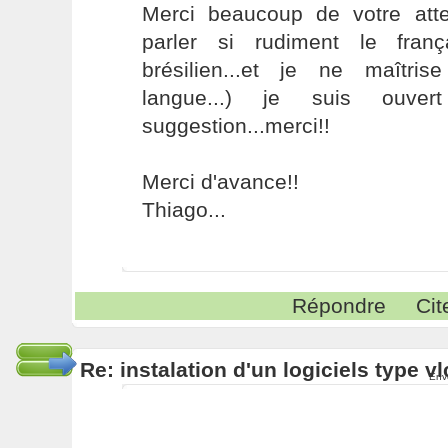
Merci beaucoup de votre atten
parler si rudiment le franç
brésilien...et je ne maîtri
langue...) je suis ouve
suggestion...merci!!
Merci d'avance!!
Thiago...
Répondre
Cit
Re: instalation d'un logiciels type v
Env