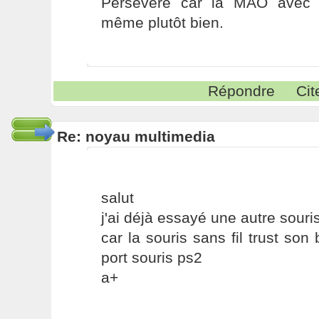
Persévère car la MAO avec 
même plutôt bien.
Répondre
Cit
Re: noyau multimedia
salut
j'ai déjà essayé une autre souri
car la souris sans fil trust son
port souris ps2
a+