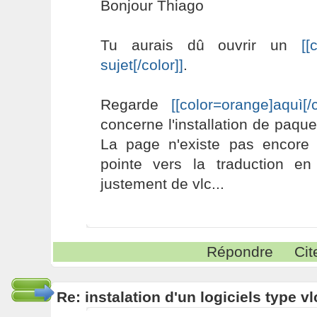
Bonjour Thiago
Tu aurais dû ouvrir un
[[
sujet[/color]]
.
Regarde
[[color=orange]aquì[/c
concerne l'installation de paq
La page n'existe pas encore e
pointe vers la traduction e
justement de vlc...
Répondre
Cit
Re: instalation d'un logiciels type v