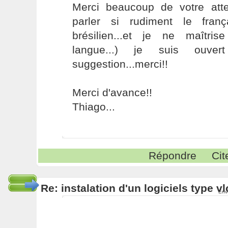
Merci beaucoup de votre atten
parler si rudiment le franç
brésilien...et je ne maîtri
langue...) je suis ouve
suggestion...merci!!
Merci d'avance!!
Thiago...
Répondre
Cit
Re: instalation d'un logiciels type v
Env