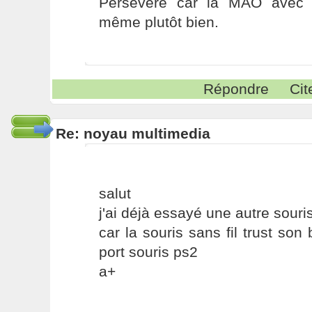
Persévère car la MAO avec 
même plutôt bien.
Répondre
Cit
Re: noyau multimedia
salut
j'ai déjà essayé une autre souri
car la souris sans fil trust son
port souris ps2
a+