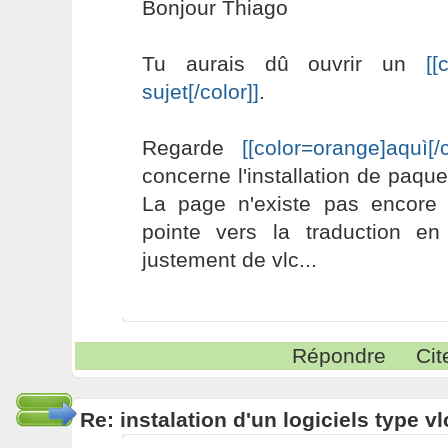
Bonjour Thiago
Tu aurais dû ouvrir un
[[
sujet[/color]]
.
Regarde
[[color=orange]aquì[/c
concerne l'installation de paq
La page n'existe pas encore e
pointe vers la traduction e
justement de vlc...
Répondre
Cit
Re: instalation d'un logiciels type v